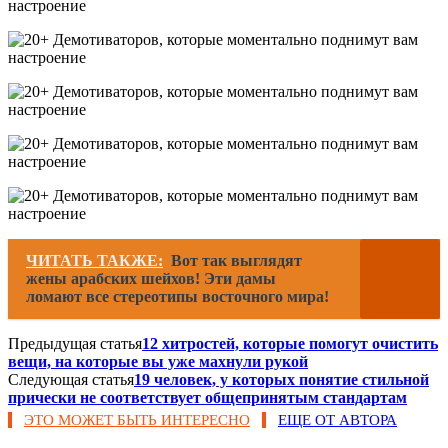
ЧИТАТЬ ТАКЖЕ:
Вот так выглядят
жены арабских шейхов! Эти дамы
ломают все стереотипы восточного мира!
Предыдущая статья
12 хитростей, которые помогут очистить
вещи, на которые вы уже махнули рукой
Следующая статья
19 человек, у которых понятие стильной
прически не соответствует общепринятым стандартам
ЭТО МОЖЕТ БЫТЬ ИНТЕРЕСНО
ЕЩЕ ОТ АВТОРА