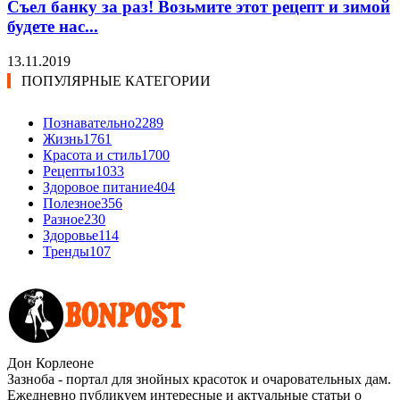
Съел банку за раз! Возьмите этот рецепт и зимой
будете нас...
13.11.2019
ПОПУЛЯРНЫЕ КАТЕГОРИИ
Познавательно
2289
Жизнь
1761
Красота и стиль
1700
Рецепты
1033
Здоровое питание
404
Полезное
356
Разное
230
Здоровье
114
Тренды
107
Дон Корлеоне
Зазноба - портал для знойных красоток и очаровательных дам.
Ежедневно публикуем интересные и актуальные статьи о