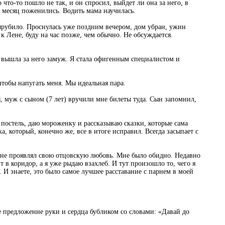
что-то пошло не так, и он спросил, выйдет ли она за него, в
з месяц поженились. Водить мама научилась.
вырубило. Проснулась уже поздним вечером, дом убран, ужин
к Лене, буду на час позже, чем обычно. Не обсуждается.
не вышла за него замуж. Я стала офигенным специалистом и
чтобы напугать меня. Мы идеальная пара.
ия, муж с сыном (7 лет) вручили мне билеты туда. Сын запомнил,
 постель, даю мороженку и рассказываю сказки, которые сама
, который, конечно же, все в итоге исправил. Всегда засыпает с
 не проявлял свою отцовскую любовь. Мне было обидно. Недавно
 в коридор, а я уже рыдаю взахлеб. И тут произошло то, чего я
. И знаете, это было самое лучшее расставание с парнем в моей
не предложение руки и сердца бубликом со словами: «Давай до