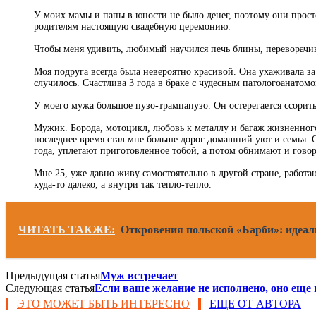
У моих мамы и папы в юности не было денег, поэтому они прост
родителям настоящую свадебную церемонию.
Чтобы меня удивить, любимый научился печь блины, переворачива
Моя подруга всегда была невероятно красивой. Она ухаживала за 
случилось. Счастлива 3 года в браке с чудесным патологоанатомо
У моего мужа большое пузо-трампапузо. Он остерегается ссорить
Мужик. Борода, мотоцикл, любовь к металлу и багаж жизненного 
последнее время стал мне больше дорог домашний уют и семья. О
года, уплетают приготовленное тобой, а потом обнимают и говор
Мне 25, уже давно живу самостоятельно в другой стране, работаю
куда-то далеко, а внутри так тепло-тепло.
ЧИТАТЬ ТАКЖЕ:
Откровения польской «Барби»: идеаль
Предыдущая статья
Муж встречает
Следующая статья
Если ваше желание не исполнено, оно еще 
ЭТО МОЖЕТ БЫТЬ ИНТЕРЕСНО
ЕЩЕ ОТ АВТОРА