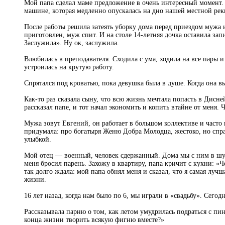
Мой папа сделал маме предложение в очень интересный момент. Он
машине, которая медленно опускалась на дно нашей местной рек
После работы решила затеять уборку дома перед приездом мужа 
приготовлен, муж спит. И на столе 14-летняя дочка оставила зап
Заслужила». Ну ок, заслужила.
Влюбилась в преподавателя. Сходила с ума, ходила на все пары и
устроилась на крутую работу.
Спрятался под кроватью, пока девушка была в душе. Когда она вы
Как-то раз сказала сыну, что всю жизнь мечтала попасть в Дисне
рассказал папе, и тот начал экономить и копить втайне от меня.
Мужа зовут Евгений, он работает в большом коллективе и часто 
придумала: про богатыря Женю Добра Молодца, жестоко, но справ
улыбкой.
Мой отец — военный, человек сдержанный. Дома мы с ним в шут
меня бросил парень. Захожу в квартиру, папа кричит с кухни: «Ч
так долго ждала: мой папа обнял меня и сказал, что я самая луч
жизни.
16 лет назад, когда нам было по 6, мы играли в «свадьбу». Сего
Рассказывала парню о том, как летом умудрилась подраться с пин
конца жизни творить всякую фигню вместе?»