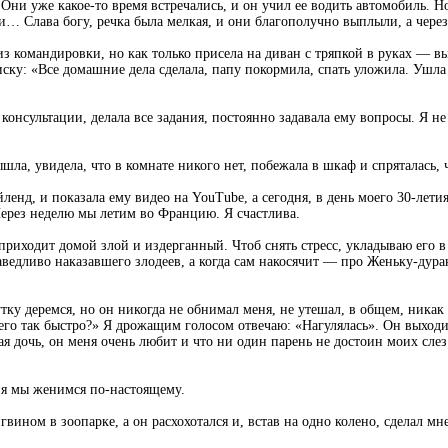
и уже какое-то время встречались, и он учил ее водить автомобиль. Но 
и… Слава богу, речка была мелкая, и они благополучно выплыли, а чере
из командировки, но как только присела на диван с тряпкой в руках — 
иску: «Все домашние дела сделала, папу покормила, спать уложила. Ушла 
 консультации, делала все задания, постоянно задавала ему вопросы. Я 
шла, увидела, что в комнате никого нет, побежала в шкаф и спряталась, 
йленд, и показала ему видео на YouTube, а сегодня, в день моего 30-лет
 Через неделю мы летим во Францию. Я счастлива.
приходит домой злой и издерганный. Чтоб снять стресс, укладываю его в
едливо наказавшего злодеев, а когда сам накосячит — про Женьку-дурака
ку деремся, но он никогда не обнимал меня, не утешал, в общем, никак
его так быстро?» Я дрожащим голосом отвечаю: «Нагулялась». Он выходит
шая дочь, он меня очень любит и что ни один парень не достоин моих слез
дня мы женимся по-настоящему.
гвином в зоопарке, а он расхохотался и, встав на одно колено, сделал м