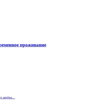
временное проживание
 актёра....