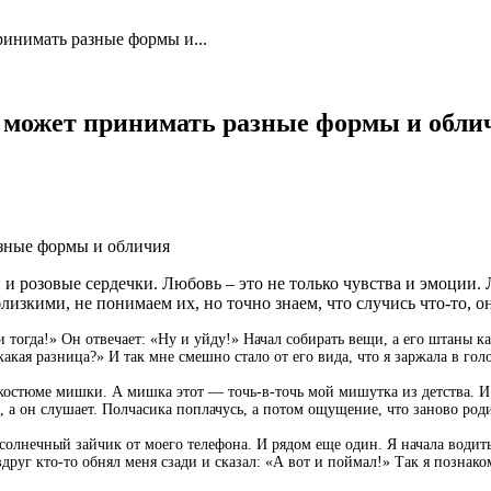
ринимать разные формы и...
ь может принимать разные формы и обли
 и розовые сердечки. Любовь – это не только чувства и эмоции.
изкими, не понимаем их, но точно знаем, что случись что-то, он
 тогда!» Он отвечает: «Ну и уйду!» Начал собирать вещи, а его штаны к
какая разница?» И так мне смешно стало от его вида, что я заржала в гол
остюме мишки. А мишка этот — точь-в-точь мой мишутка из детства. И к
, а он слушает. Полчасика поплачусь, а потом ощущение, что заново роди
 солнечный зайчик от моего телефона. И рядом еще один. Я начала водить
вдруг кто-то обнял меня сзади и сказал: «А вот и поймал!» Так я познак