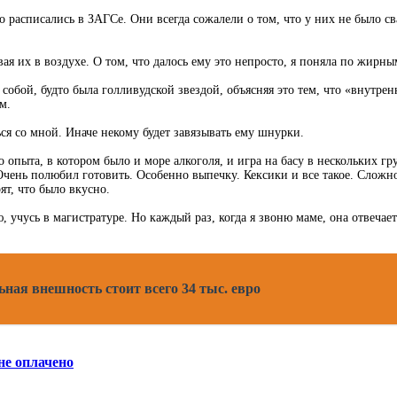
о расписались в ЗАГСе. Они всегда сожалели о том, что у них не было с
я их в воздухе. О том, что далось ему это непросто, я поняла по жирны
собой, будто была голливудской звездой, объясняя это тем, что «внутре
м.
ся со мной. Иначе некому будет завязывать ему шнурки.
опыта, в котором было и море алкоголя, и игра на басу в нескольких гру
чень полюбил готовить. Особенно выпечку. Кексики и все такое. Сложно 
ят, что было вкусно.
, учусь в магистратуре. Но каждый раз, когда я звоню маме, она отвечае
ная внешность стоит всего 34 тыс. евро
не оплачено