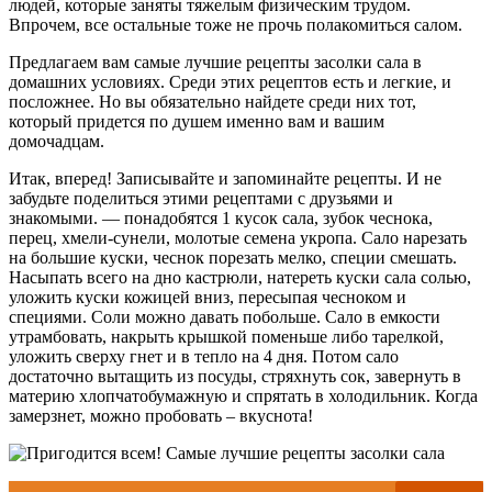
людей, которые заняты тяжелым физическим трудом.
Впрочем, все остальные тоже не прочь полакомиться салом.
Предлагаем вам самые лучшие рецепты засолки сала в
домашних условиях. Среди этих рецептов есть и легкие, и
посложнее. Но вы обязательно найдете среди них тот,
который придется по душем именно вам и вашим
домочадцам.
Итак, вперед! Записывайте и запоминайте рецепты. И не
забудьте поделиться этими рецептами с друзьями и
знакомыми. — понадобятся 1 кусок сала, зубок чеснока,
перец, хмели-сунели, молотые семена укропа. Сало нарезать
на большие куски, чеснок порезать мелко, специи смешать.
Насыпать всего на дно кастрюли, натереть куски сала солью,
уложить куски кожицей вниз, пересыпая чесноком и
специями. Соли можно давать побольше. Сало в емкости
утрамбовать, накрыть крышкой поменьше либо тарелкой,
уложить сверху гнет и в тепло на 4 дня. Потом сало
достаточно вытащить из посуды, стряхнуть сок, завернуть в
материю хлопчатобумажную и спрятать в холодильник. Когда
замерзнет, можно пробовать – вкуснота!