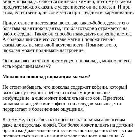
видом шоколада, является пищевой химией, поэтому о таком
продукте можно сказать с уверенность: он не полезен. И при
этом, естественно, не советуется при грудном вскармливании.
Присутствие в настоящем шоколаде какао-бобов, делает его
богатым на антиоксиданты, что благотворно отражается на
работе сердца. Также он способен замедлять старение клеток.
А содержащийся в его составе магний положительно
сказывается на мозговой деятельности. Помимо этого,
шоколад может поднимать настроение.
Основываясь из таких преимуществ шоколада, можно ли его
есть кормящим мамам?
Можно ли шоколад кормящим мамам?
Не стоит забывать, что шоколад содержит кофеин, который
вызывает у грудного ребенка психоэмоциональное
возбуждение, а еще может повлиять на его сон. При этом,
возможно воздействие кофеина на желудок малыша, что
перерастает в болезненные ощущения.
К тому же, эта сладость относиться к сильным аллергенам
даже для взрослых людей. Тем более может влиять на детский
организм. Даже маленький кусочек шоколада способен тут же
превратиться в сыпь на лице и теле грудного младенца. А