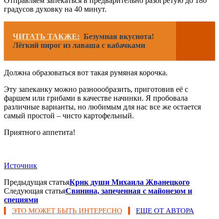
Отправляем запекаться в предварительно разогретую до 180
градусов духовку на 40 минут.
ЧИТАТЬ ТАКЖЕ:
Безумная вкуснота!
Лёгкий пирог из лаваша с кабачками
Должна образоваться вот такая румяная корочка.
Эту запеканку можно разноообразить, приготовив её с
фаршем или грибами в качестве начинки. Я пробовала
различные варианты, но любимым для нас все же остается
самый простой – чисто картофельный.
Приятного аппетита!
Источник
Предыдущая статья
Крик души Михаила Жванецкого
Следующая статья
Свинина, запеченная с майонезом и
специями
ЭТО МОЖЕТ БЫТЬ ИНТЕРЕСНО
ЕЩЕ ОТ АВТОРА