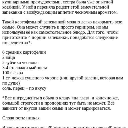
кулинарными премудростями, сестра была уже опытной
хозяйкой. У неё я переняла рецепт этой замечательной
запеканки с возбуждающим аппетит чесночным ароматом.
Такой картофельной запеканкой можно легко накормить всю
семью. Она может служить и просто гарниром, но мы
используем её как самостоятельное блюдо. Для того, чтобы
приготовить 4 порции запеканки, понадобятся следующие
ингредиенты*:
6 средних картофелин
2 яйца
2 зубчика чеснока
3-4 ст. ложки майонеза
100 г сыра
1 ст. ложка сушеного укропа (или другой зелени, которая вам
по душе)
соль, перец – по вкусу
*Все ингредиенты я обычно кладу «на глаз», и конечно же,
большой строгости в пропорциях тут быть не может. Всё
зависит от вкусов вашей семьи и может варьироваться.
Сложность: низкая.
Время приготовления: 30 минут на подготовку плюс 40 минут