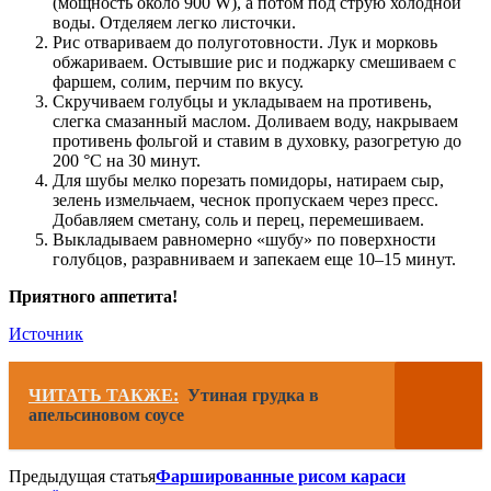
(мощность около 900 W), а потом под струю холодной
воды. Отделяем легко листочки.
Рис отвариваем до полуготовности. Лук и морковь
обжариваем. Остывшие рис и поджарку смешиваем с
фаршем, солим, перчим по вкусу.
Скручиваем голубцы и укладываем на противень,
слегка смазанный маслом. Доливаем воду, накрываем
противень фольгой и ставим в духовку, разогретую до
200 °С на 30 минут.
Для шубы мелко порезать помидоры, натираем сыр,
зелень измельчаем, чеснок пропускаем через пресс.
Добавляем сметану, соль и перец, перемешиваем.
Выкладываем равномерно «шубу» по поверхности
голубцов, разравниваем и запекаем еще 10–15 минут.
Приятного аппетита!
Источник
ЧИТАТЬ ТАКЖЕ:
Утиная грудка в
апельсиновом соусе
Предыдущая статья
Фаршированные рисом караси