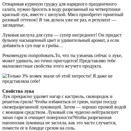
Отваривая куриную грудку для нарядного праздничного
салата, нужно бросить в воду разрезанный на четвертинки
красный лук, вместе с шелухой. Мясо приобретет приятный
розовый оттенок! Я так делала уже не раз, и результат —
загляденье.
Луковая шелуха для супа — супер ингредиент! Он придаст
бульону насыщенный цвет и удивительный аромат, а если
добавить в суп еще и грибы…
Рекомендую попробовать.То, что ты узнаешь сейчас о луке,
может удивить, но точно пригодится! Представляю тебе
малоизвестные свойства этого жгучего продукта.
Свойства лука
Лук прекрасно удаляет нагар с кастрюль, сковородок и
решеток-гриль! Чтобы избавиться от грязи, натри посуду
свежеразрезанной луковицей. Затем — хорошо промой водой
с моющим средством. Луковый сок чудесно нейтрализует
запах гари и очищает поверхности!Чтобы разрезанная
напополам луковица не засохла, как это часто случается,
помести ее в блюдце срезом на соль.