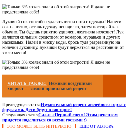
Луковый сок способен удалять пятна пота с одежды! Нанеси
сок на пятно, оставь одежду ненадолго, затем постирай как
обычно. Ты будешь приятно удивлен, желтизна исчезнет! Лук
является сильным средством от комаров, муравьев и других
насекомых. Налей в миску воды, брось туда разрезанную на
колечки луковицу. Букашки будут держаться на расстоянии от
этого места!
ЧИТАТЬ ТАКЖЕ:
Нежный воздушный
хворост — самый правильный рецепт
Предыдущая статья
Изумительный рецепт желейного торта с
фруктами. Дети будут в восторге!
Следующая статья
Салат «Первый снег»! Этим рецептом
придется поделиться со всеми гостями :)
ЭТО МОЖЕТ БЫТЬ ИНТЕРЕСНО
ЕЩЕ ОТ АВТОРА