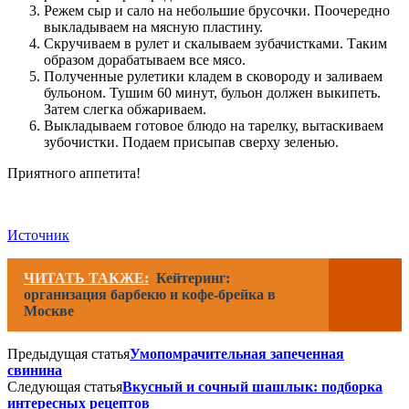
Режем сыр и сало на небольшие брусочки. Поочередно
выкладываем на мясную пластину.
Скручиваем в рулет и скалываем зубачистками. Таким
образом дорабатываем все мясо.
Полученные рулетики кладем в сковороду и заливаем
бульоном. Тушим 60 минут, бульон должен выкипеть.
Затем слегка обжариваем.
Выкладываем готовое блюдо на тарелку, вытаскиваем
зубочистки. Подаем присыпав сверху зеленью.
Приятного аппетита!
Источник
ЧИТАТЬ ТАКЖЕ:
Кейтеринг:
организация барбекю и кофе-брейка в
Москве
Предыдущая статья
Умопомрачительная запеченная
свинина
Следующая статья
Вкусный и сочный шашлык: подборка
интересных рецептов