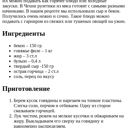
Их можно подавать как горячее блюдо или холодные
закуски. В Чехии рулетики из мяса готовят с самыми разными
начинками. В нашем рецепте мы использовали сыр и бекон.
Получилось очень нежно и сочно. Такое блюдо можно
подавать с гарниром из свежих или тушеных овощей на ужин.
Ингредиенты
бекон – 150 гр
говяжье филе – 1 кг
жир – 3 ст.л
бульон – 0,4 л
твердый сыр -150 гр
острая горчица – 2 ст.л
соль, перец по вкусу
Приготовление
Берем кусок говядины и нарезаем на тонкие пластины.
Слегка соли, перчим и отбиваем. Одну из сторон
смазываем горчицей.
Лук чистим, режем на мелкие кусочки и обжариваем на
жиру. Выкладываем его сверху на говядину и
равномерно распределяем.