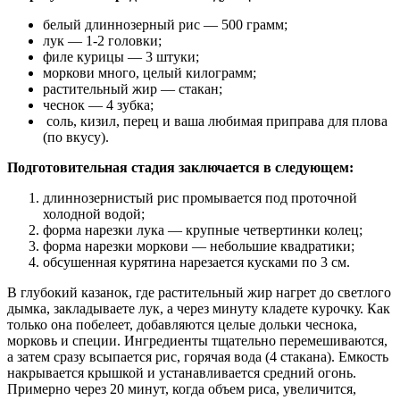
белый длиннозерный рис — 500 грамм;
лук — 1-2 головки;
филе курицы — 3 штуки;
моркови много, целый килограмм;
растительный жир — стакан;
чеснок — 4 зубка;
соль, кизил, перец и ваша любимая приправа для плова
(по вкусу).
Подготовительная стадия заключается в следующем:
длиннозернистый рис промывается под проточной
холодной водой;
форма нарезки лука — крупные четвертинки колец;
форма нарезки моркови — небольшие квадратики;
обсушенная курятина нарезается кусками по 3 см.
В глубокий казанок, где растительный жир нагрет до светлого
дымка, закладываете лук, а через минуту кладете курочку. Как
только она побелеет, добавляются целые дольки чеснока,
морковь и специи. Ингредиенты тщательно перемешиваются,
а затем сразу всыпается рис, горячая вода (4 стакана). Емкость
накрывается крышкой и устанавливается средний огонь.
Примерно через 20 минут, когда объем риса, увеличится,