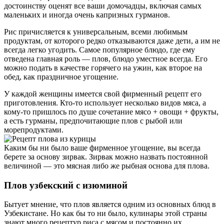
достоинству оценят все ваши домочадцы, включая самых
маленьких и иногда очень капризных гурманов.
Рис причисляется к универсальным, всеми любимым
продуктам, от которого редко отказываются даже дети, а им не
всегда легко угодить. Самое популярное блюдо, где ему
отведена главная роль — плов, блюдо уместное всегда. Его
можно подать в качестве горячего на ужин, как второе на
обед, как праздничное угощение.
У каждой женщины имеется свой фирменный рецепт его
приготовления. Кто-то использует несколько видов мяса, а
кому-то пришлось по душе сочетание мясо + овощи + фрукты,
а есть гурманы, предпочитающие плов с рыбой или
морепродуктами.
Каким бы ни было ваше фирменное угощение, вы всегда
берете за основу зирвак. Зирвак можно назвать постоянной
величиной — это мясная либо же рыбная основа для плова.
Плов узбекский с изюминой
Бытует мнение, что плов является одним из основных блюд в
Узбекистане. Но как бы то ни было, кулинары этой страны
знают много рецептур риса с мясом и постоянно их