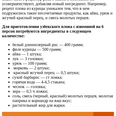
усовершенствуют, добавляя новый ингредиент. Например,
рецепт плова из курицы уникален тем, что в нем
подружились такие несочетаемые продукты, как айва, урюк и
жгучий красный перец, и смесь молотых перцев.
Для приготовления узбекского плова с изюминой на 6
персон потребуются ингредиенты в следующем
количестве:
белый длиннозерный рис — 400 грамм;
филе курицы — 500 грамм;
айва — 1 штука;
лук — 3 головки;
урюк — 100 грамм;
морковь — 2 штуки;
красный жгучий перец — 0,5 штуки;
сухой барбарис — ст ложка;
горячая вода — 4-4,5 стакана;
чеснок — головка;
зира — 0,5 ч ложки;
соль, смесь (черный, красный) молотых перцев, молотая
паприка и кориандр на ваш вкус;
растительный жир для жарки.