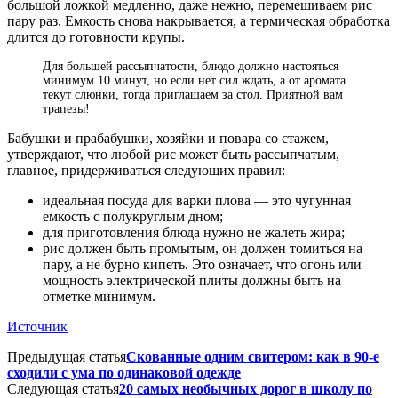
большой ложкой медленно, даже нежно, перемешиваем рис
пару раз. Емкость снова накрывается, а термическая обработка
длится до готовности крупы.
Для большей рассыпчатости, блюдо должно настояться
минимум 10 минут, но если нет сил ждать, а от аромата
текут слюнки, тогда приглашаем за стол. Приятной вам
трапезы!
Бабушки и прабабушки, хозяйки и повара со стажем,
утверждают, что любой рис может быть рассыпчатым,
главное, придерживаться следующих правил:
идеальная посуда для варки плова — это чугунная
емкость с полукруглым дном;
для приготовления блюда нужно не жалеть жира;
рис должен быть промытым, он должен томиться на
пару, а не бурно кипеть. Это означает, что огонь или
мощность электрической плиты должны быть на
отметке минимум.
Источник
Предыдущая статья
Скованные одним свитером: как в 90-е
сходили с ума по одинаковой одежде
Следующая статья
20 самых необычных дорог в школу по