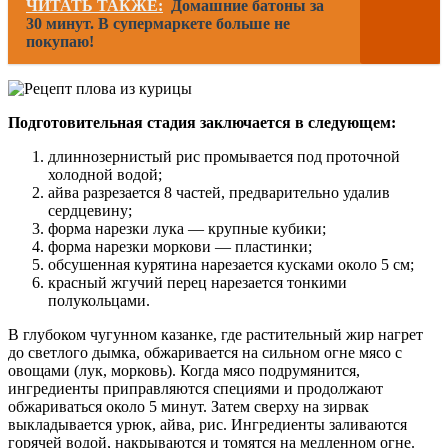
ЧИТАТЬ ТАКЖЕ:
Домашние батоны за
30 минут. В супермаркете больше не
покупаю!
Подготовительная стадия заключается в следующем:
длиннозернистый рис промывается под проточной
холодной водой;
айва разрезается 8 частей, предварительно удалив
сердцевину;
форма нарезки лука — крупные кубики;
форма нарезки моркови — пластинки;
обсушенная курятина нарезается кусками около 5 см;
красный жгучий перец нарезается тонкими
полукольцами.
В глубоком чугунном казанке, где растительный жир нагрет
до светлого дымка, обжаривается на сильном огне мясо с
овощами (лук, морковь). Когда мясо подрумянится,
ингредиенты приправляются специями и продолжают
обжариваться около 5 минут. Затем сверху на зирвак
выкладывается урюк, айва, рис. Ингредиенты заливаются
горячей водой, накрываются и томятся на медленном огне.