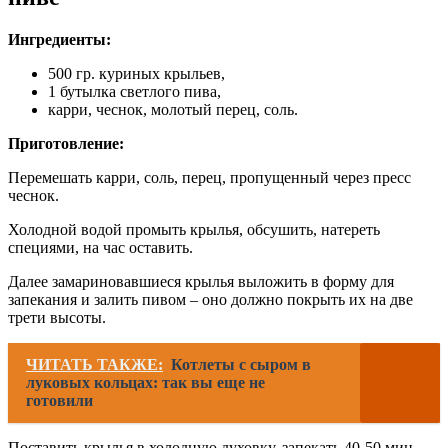
Ингредиенты:
500 гр. куриных крыльев,
1 бутылка светлого пива,
карри, чеснок, молотый перец, соль.
Приготовление:
Перемешать карри, соль, перец, пропущенный через пресс
чеснок.
Холодной водой промыть крылья, обсушить, натереть
специями, на час оставить.
Далее замариновавшиеся крылья выложить в форму для
запекания и залить пивом – оно должно покрыть их на две
трети высоты.
ЧИТАТЬ ТАКЖЕ:
Котлеты с сыром в
луковых кольцах: так вы еще не
готовили
Поставить крылья в холодную духовку, запекать 40-50 мин,