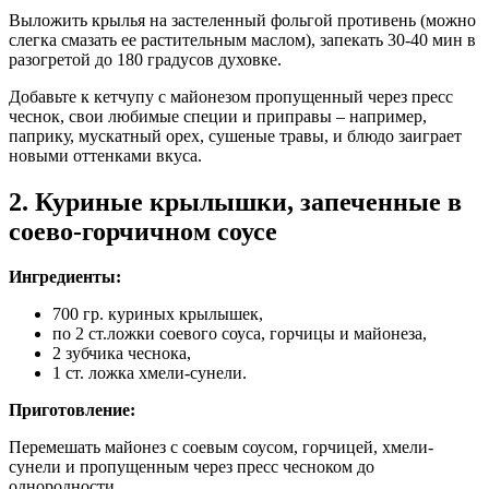
Выложить крылья на застеленный фольгой противень (можно
слегка смазать ее растительным маслом), запекать 30-40 мин в
разогретой до 180 градусов духовке.
Добавьте к кетчупу с майонезом пропущенный через пресс
чеснок, свои любимые специи и приправы – например,
паприку, мускатный орех, сушеные травы, и блюдо заиграет
новыми оттенками вкуса.
2. Куриные крылышки, запеченные в
соево-горчичном соусе
Ингредиенты:
700 гр. куриных крылышек,
по 2 ст.ложки соевого соуса, горчицы и майонеза,
2 зубчика чеснока,
1 ст. ложка хмели-сунели.
Приготовление:
Перемешать майонез с соевым соусом, горчицей, хмели-
сунели и пропущенным через пресс чесноком до
однородности.