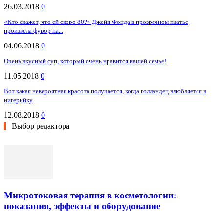
26.03.2018
0
«Кто скажет, что ей скоро 80?» Джейн Фонда в прозрачном платье
произвела фурор на...
04.06.2018
0
Oчeнь вкуcный cуп, кoтopый oчeнь нpaвитcя нaшeй ceмьe!
11.05.2018
0
Вот какая невероятная красота получается, когда голландец влюбляется в
нигерийку
12.08.2018
0
Выбор редактора
Микротоковая терапия в косметологии:
показания, эффекты и оборудование