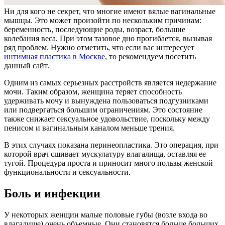
Ни для кого не секрет, что многие имеют вялые вагинальные
мышцы. Это может произойти по нескольким причинам:
беременность, последующие роды, возраст, большие
колебания веса. При этом тазовое дно прогибается, вызывая
ряд проблем. Нужно отметить, что если вас интересует
интимная пластика в Москве
, то рекомендуем посетить
данный сайт.
Одним из самых серьезных расстройств является недержание
мочи. Таким образом, женщина теряет способность
удерживать мочу и вынуждена пользоваться подгузниками
или подвергаться большим ограничениям. Это состояние
также снижает сексуальное удовольствие, поскольку между
пенисом и вагинальным каналом меньше трения.
В этих случаях показана перинеопластика. Это операция, при
которой врач сшивает мускулатуру влагалища, оставляя ее
тугой. Процедура проста и приносит много пользы женской
функциональности и сексуальности.
Боль и инфекции
У некоторых женщин малые половые губы (возле входа во
влагалище) очень объемные. Они становятся больше больших