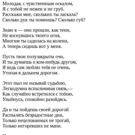
Молодая, с чувственным оскалом,
Я с тобой не нежен и не груб.
Расскажи мне, скольких ты ласкала?
Сколько рук ты помнишь? Сколько губ?
Знаю я — они прошли, как тени,
Не коснувшись твоего огня,
Многим ты садилась на колени,
А теперь сидишь вот у меня.
Пусть твои полузакрыты очи,
И ты думаешь о ком-нибудь другом,
Я ведь сам люблю тебя не очень,
Утопая в дальнем дорогом.
Этот пыл не называй судьбою,
Легкодумна вспыльчивая связь,—
Как случайно встретился с тобою,
Улыбнусь, спокойно разойдясь.
Да и ты пойдешь своей дорогой
Распылять безрадостные дни,
Только нецелованных не трогай,
Только негоревших не мани.