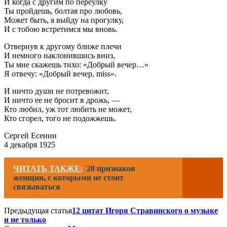
И когда с другим по переулку
Ты пройдешь, болтая про любовь,
Может быть, я выйду на прогулку,
И с тобою встретимся мы вновь.
Отвернув к другому ближе плечи
И немного наклонившись вниз,
Ты мне скажешь тихо: «Добрый вечер…»
Я отвечу: «Добрый вечер, miss».
И ничто души не потревожит,
И ничто ее не бросит в дрожь, —
Кто любил, уж тот любить не может,
Кто сгорел, того не подожжешь.
Сергей Есенин
4 декабря 1925
ЧИТАТЬ ТАКЖЕ:
20 признаков
женщин, с которыми не стоит
связываться
Предыдущая статья
12 цитат Игоря Стравинского о музыке
и не только