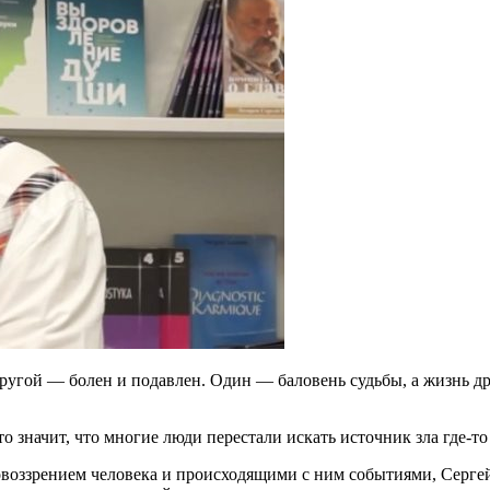
другой — болен и подавлен. Один — баловень судьбы, а жизнь д
 значит, что многие люди перестали искать источник зла где-то 
воззрением человека и происходящими с ним событиями, Серге