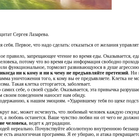
цитат Сергея Лазарева.
себя. Первое, что надо сделать: отказаться от желания управлят
ое правило, запрещающее чтение во время еды. Оказывается, еда
ловека, потому что во время еды информация свободно проходи
 или функциональное, тормозит развивающуюся в душе агрессию
икогда ни к кому и ни к чему не предъявляйте претензий
. Ни
амма уничтожения того, к кому вы ее предъявляете. Клетка не мо
ма. Такая клетка отторгается, заболевает.
о самих себе, о своей судьбе. Оказывается, эта привычка разруша
м своим поведением наносит нам обиду.
 содержанию, к нашим эмоциям. «Ударившему тебя по щеке подст
округ вас, может исчезнуть, что любимый человек каждую секунд
, а любовь останется. Ваше чувство любви ни от чего не должно
ие человека
, ведет к деградации.
 людей нереально. Почувствуйте абсолютную внутреннюю беззащи
уше есть аналогичная программа. Я ее убираю, и атака прекращае