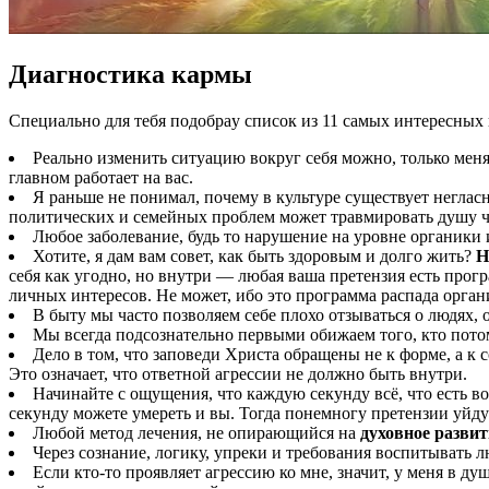
Диагностика кармы
Cпециально для тебя подобраy список из 11 самых интересных 
Реально изменить ситуацию вокруг себя можно, только меняя 
главном работает на вас.
Я раньше не понимал, почему в культуре существует негласн
политических и семейных проблем может травмировать душу че
Любое заболевание, будь то нарушение на уровне органики
Хотите, я дам вам совет, как быть здоровым и долго жить?
Н
себя как угодно, но внутри — любая ваша претензия есть прогр
личных интересов. Не может, ибо это программа распада организ
В быту мы часто позволяем себе плохо отзываться о людях, 
Мы всегда подсознательно первыми обижаем того, кто пото
Дело в том, что заповеди Христа обращены не к форме, а к
Это означает, что ответной агрессии не должно быть внутри.
Начинайте с ощущения, что каждую секунду всё, что есть в
секунду можете умереть и вы. Тогда понемногу претензии уйдут
Любой метод лечения, не опирающийся на
духовное развит
Через сознание, логику, упреки и требования воспитывать
Если кто-то проявляет агрессию ко мне, значит, у меня в д