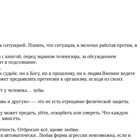
ь ситуацией. Понять, что ситуация, в мелочах работая против, в
 с книгой, перед экраном телевизора, за обсуждением
т в подсознание.
.
 к судьбе, ни к Богу, ни к прошлому, ни к людям.Внешне ведите
жет предъявлять претензии к организму, исходя из своих
ет у человека… зубы.
авь и другую» — это не есть отрицание физической защиты.
у может предать, уйти, оскорбить или умереть. Что каждую
 зависеть.
тность. Отбросьте всё, кроме любви.
тся автоматически. Любая форма агрессии невозможна, если в