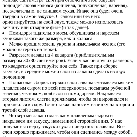
подойдет любая колбаса (копченая, полукопченая, вареная),
но, желательно, не слишком сухая. Иначе она будет очень
твердой в самой закуске. С салом или без него —
ориентируйтесь на свой вкус, также можно использовать
ветчину или отварное филе (и так далее).
Помидоры тщательно моем, обсушиваем и нарезаем
кубиками такого же размера, как и колбаса.
Мелко крошим зелень укропа и измельчаем чеснок (его
можно натереть на терке).
Разрезаем лаваш на 4 квадрата (приблизительным
размером 30х30 сантиметров). Если у вас он других размеров,
то квадраты ориентируйте под себя. Также при сборке
закуски, в середине можно слой из лаваша сделать из двух
половинок.
Пошаговая сборка: первый слой лаваша смазываем мягким
плавленым сыром по всей поверхности, посыпаем рубленой
зеленью, чесноком, колбасой и помидорами. Накрываем
вторым листом, слегка прижимаем, чтобы он выровнялся и
приклеился к сыру. Точно также наносим начинку на второй и
третий слой лаваша.
Четвертый лаваш смазываем плавленым сыром и
накрываем им закуску, намазанной стороной вниз. У нас
получается сверху закуски сухая поверхность лаваша. Все
слои хорошо прижимаем, чтобы они сцепились между собой.