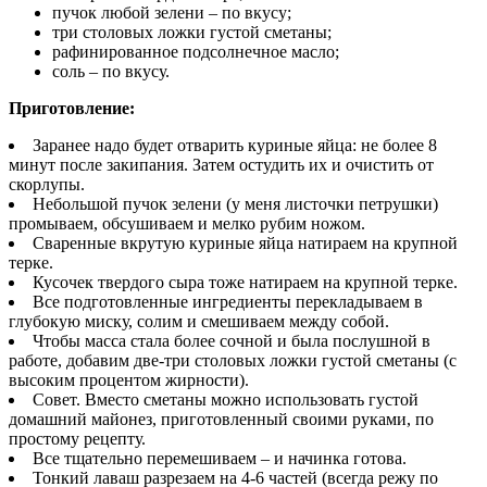
пучок любой зелени – по вкусу;
три столовых ложки густой сметаны;
рафинированное подсолнечное масло;
соль – по вкусу.
Приготовление:
Заранее надо будет отварить куриные яйца: не более 8
минут после закипания. Затем остудить их и очистить от
скорлупы.
Небольшой пучок зелени (у меня листочки петрушки)
промываем, обсушиваем и мелко рубим ножом.
Сваренные вкрутую куриные яйца натираем на крупной
терке.
Кусочек твердого сыра тоже натираем на крупной терке.
Все подготовленные ингредиенты перекладываем в
глубокую миску, солим и смешиваем между собой.
Чтобы масса стала более сочной и была послушной в
работе, добавим две-три столовых ложки густой сметаны (с
высоким процентом жирности).
Совет. Вместо сметаны можно использовать густой
домашний майонез, приготовленный своими руками, по
простому рецепту.
Все тщательно перемешиваем – и начинка готова.
Тонкий лаваш разрезаем на 4-6 частей (всегда режу по