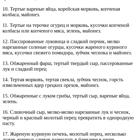
10. Тертые вареные яйца, корейская морковь, копченая
колбаса, майонез.
11. Тертые на терочке огурец и морковь, кусочки копченой
колбасы или копченого мяса, зелень, майонез.
12. Пассированные луковица и сладкий перчик, мелко
нарезанные соленые огурцы, кусочки жареного куриного
мяса, кусочки свежего помидора, зубчик чеснока и майонез.
13. Обжаренный фарш, тертый твердый сыр, пассерованные
лук и сладкий перец
14. Тертая морковь, тертая свекла, зубчик чеснок, горсть
измельченных ядер грецких орехов, майонез.
15. Обжаренные с луком грибы, тертый сыр, вареные яйца,
зелень.
16. Сливочный сыр, мелко-мелко нарезанные лук и чеснок,
черный и красный молотый перец превратить в однородную
пасту.
17. Жареную куриную печень, молотый перец, несколько
ложек жирных сливок размолоть в блендере в пюре,