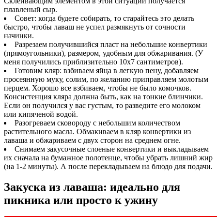
Склеивающим элементом в этой ситуации получается
плавленый сыр.
Совет: когда будете собирать, то старайтесь это делать
быстро, чтобы лаваш не успел размякнуть от сочности
начинки.
Разрезаем получившийся пласт на небольшие конвертики
(прямоугольники), размером, удобным для обжаривания. (У
меня получились приблизительно 10х7 сантиметров).
Готовим кляр: взбиваем яйца в легкую пену, добавляем
просеянную муку, солим, по желанию приправляем молотым
перцем. Хорошо все взбиваем, чтобы не было комочков.
Консистенция кляра должна быть, как на тонкие блинчики.
Если он получился у вас густым, то разведите его молоком
или кипяченой водой.
Разогреваем сковороду с небольшим количеством
растительного масла. Обмакиваем в кляр конвертики из
лаваша и обжариваем с двух сторон на среднем огне.
Снимаем закусочные слоеные конвертики и выкладываем
их сначала на бумажное полотенце, чтобы убрать лишний жир
(на 1-2 минуты). А после перекладываем на блюдо для подачи.
Закуска из лаваша: идеально для
пикника или просто к ужину