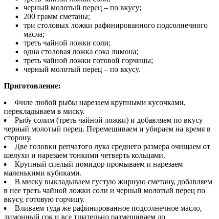
черный молотый перец – по вкусу;
200 грамм сметаны;
три столовых ложки рафинированного подсолнечного
масла;
треть чайной ложки соли;
одна столовая ложка сока лимона;
треть чайной ложки готовой горчицы;
черный молотый перец – по вкусу.
Приготовление:
Филе любой рыбы нарезаем крупными кусочками,
перекладываем в миску.
Рыбу солим (треть чайной ложки) и добавляем по вкусу
черный молотый перец. Перемешиваем и убираем на время в
сторону.
Две головки репчатого лука среднего размера очищаем от
шелухи и нарезаем тонкими четверть кольцами.
Крупный спелый помидор промываем и нарезаем
маленькими кубиками.
В миску выкладываем густую жирную сметану, добавляем
в нее треть чайной ложки соли и черный молотый перец по
вкусу, готовую горчицу.
Вливаем туда же рафинированное подсолнечное масло,
лимонный сок и все тщательно размешиваем до