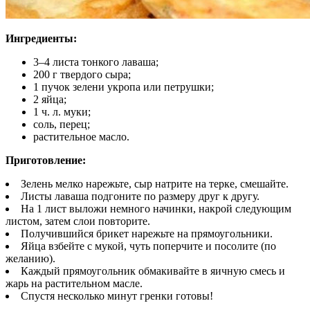
Ингредиенты:
3–4 листа тонкого лаваша;
200 г твердого сыра;
1 пучок зелени укропа или петрушки;
2 яйца;
1 ч. л. муки;
соль, перец;
растительное масло.
Приготовление:
Зелень мелко нарежьте, сыр натрите на терке, смешайте.
Листы лаваша подгоните по размеру друг к другу.
На 1 лист выложи немного начинки, накрой следующим
листом, затем слои повторите.
Получившийся брикет нарежьте на прямоугольники.
Яйца взбейте с мукой, чуть поперчите и посолите (по
желанию).
Каждый прямоугольник обмакивайте в яичную смесь и
жарь на растительном масле.
Спустя несколько минут гренки готовы!