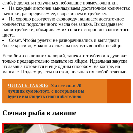
сгибу): должны получиться небольшие прямоугольники.
На каждый листочек выкладываем достаточное количество
начинки, распределяем ее, сворачиваем в трубочку.
На хорошо разогретую сковороду наливаем достаточное
количество подсолнечного масла без запаха. Выкладываем
наши трубочки, обжариваем их со всех сторон до золотистого
цвета.
Совет. Чтобы рулеты не разворачивались и выглядели
более красиво, можно их сначала окунуть во взбитое яйцо.
Если боитесь лишних калорий, запеките трубочки в духовке:
только предварительно смажьте их яйцом. Идеальная закуска
из лаваша готовится и еще одним способом: на костре, на
мангале. Подаем рулеты на стол, посыпав их любой зеленью.
ЧИТАТЬ ТАКЖЕ:
Хит сезона: 20
лучших сумок-тоут, с которыми вы
будете выглядеть сногшибательно
Сочная рыба в лаваше