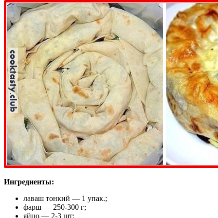
Ингредиенты:
лаваш тонкий — 1 упак.;
фарш — 250-300 г;
яйцо — 2-3 шт;