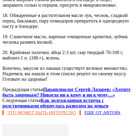
заправить солью и перцем, прогреть в микроволновке.
18. Обжаренные в растительном масле лук, чеснок, сладкий
перец, баклажан, пару помидоров превратить в однородную
пасту в блендере.
19. Сливочное масло, вареные очищенные креветки, зубчик
чеснока размять вилкой.
20. Крабовые палочки, яйца 2-3 шт, сыр твердый 70-100 г,
майонез 1 п. (180 г), зелень.
Конечно, закусок из лаваша существует великое множество.
Надеемся, вы нашли в этом списке рецепт по своему вкусу.
Готовьте на здоровье!
Предыдущая статья
Парапсихолог Сергей Лазарев: «Хотите
быть здоровым? Никогда ни к кому и ни к чему…»
Следующая статья
Как долгожданная встреча с
родственниками обернулась разводом на деньги
ЭТО МОЖЕТ БЫТЬ ИНТЕРЕСНО
ЕЩЕ ОТ АВТОРА