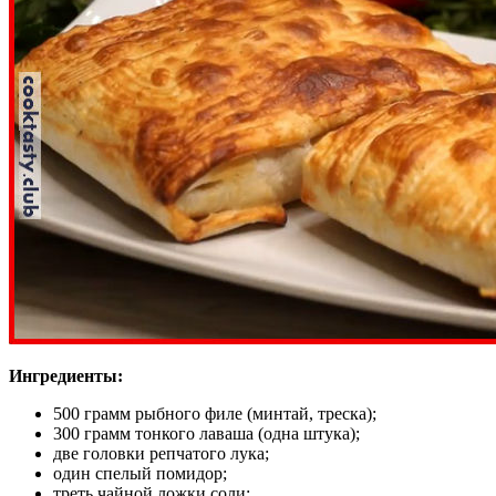
Ингредиенты:
500 грамм рыбного филе (минтай, треска);
300 грамм тонкого лаваша (одна штука);
две головки репчатого лука;
один спелый помидор;
треть чайной ложки соли;