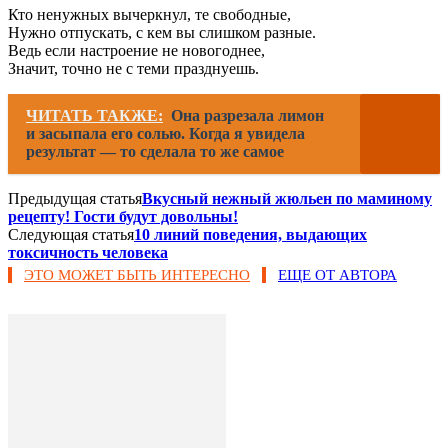
Кто ненужных вычеркнул, те свободные,
Нужно отпускать, с кем вы слишком разные.
Ведь если настроение не новогоднее,
Значит, точно не с теми празднуешь.
ЧИТАТЬ ТАКЖЕ:
Она разрезала лимон
и засыпала его солью. Когда я увидела
результат — то сделала то же самое
Предыдущая статья
Вкусный нежный жюльен по маминому
рецепту! Гости будут довольны!
Следующая статья
10 линий поведения, выдающих
токсичность человека
ЭТО МОЖЕТ БЫТЬ ИНТЕРЕСНО
ЕЩЕ ОТ АВТОРА