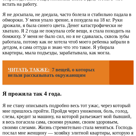
встать на работу.
Я не досыпала, не доедала, часто болела и стабильно падала в
обмороки. У меня упало зрение, я похудела на 18 кг. Руки
дрожали, я была синего цвета. Денег катастрофически не
хватало. Я 2 года не покупала себе вещи, я стала походить на
бомжиху. У меня не было сил, но я не сдавалась, сквозь зубы
работала, потому как не хотела чтоб моего ребенка забрали в
детдом, я сама оттуда и знаю что это такое. Я убирала
квартиры, мыла подъезды, зарабатывала, как могла.
ЧИТАТЬ ТАКЖЕ:
7 вещей, о которых
нельзя рассказывать окружающим
Я прожила так 4 года.
Я не стану описывать подробно весь тот ужас, через который
мне пришлось пройти. Пройдя через унижения, боль, голод,
слезы, кредит за машину, на которой разъезжает мой бывший,
я весь погасила сама, своими руками, своим здоровьем,
своими слезами. Жизнь стремительно стала меняться. Господь
послал мне женщину — хозяйку элитной квартиры, которую я