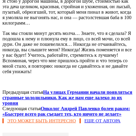
Я стою у дорогой машины, в дорогой шубе, стоимостью как
эта дача целиком, красивая, стройная и ухоженная, он лысый,
пузатый, обрюзгший, тот, который меня пинал в живот, когда
я умоляла не выгонять нас, и она — растолстевшая баба в 100
килограмм…
Так мы стояли минут десять молча… Знаете, что я сделала? Я
подошла к нему и плюнула ему в лицо, со всей мочи, со всей
дури. Он даже не пошевелился… Никогда не отчаивайтесь,
никогда, вы слышите меня? Никогда! Жизнь поменяется и все
у вас будет! Учитесь, работайте, стремитесь к лучшему!
Вспоминая, через что мне пришлось пройти и что теперь со
мной стало, я повторяю: никогда не сдавайтесь и не давайте
себя унижать!
Предыдущая статья
На улицах Германии начали появляться
странные холодильники. Как же нам еще далеко до их
уровня
Следующая статья
Онколог Андрей Павленко болен раком:
«Быстрее всего рак съедает тех, кто ничего не делает»
ЭТО МОЖЕТ БЫТЬ ИНТЕРЕСНО
ЕЩЕ ОТ АВТОРА