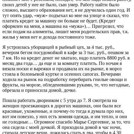
своих детей у нее не было, сын умер. Работу найти было
сложно, высшего образования нет, я не доучилась один год. И
тут опять удар, «муж» подъехал ко мне на улице и сказал, что
платить кредит за машину он больше не будет. (Кредит
оформлен на меня, а машина на «мужа»)… Пригрозил, что
если подам на алименты, лишит меня родительских прав, т.к.
жилья у меня нет и дохода постоянного тоже.
Я устроилась уборщицей в рыбный цех, за 4 тыс. руб.,
вечером бегом посудомойкой в кафе за 3 тыс. руб., пешком за
7 км. Но на кредит денег не хватало, надо платить 8800 руб. в
месяц два года… да еще и за комнату платить. По ночам я
вязала носки и варежки и продавала их на рынке, в мороз
стояла в болоньевой куртке и осенних сапогах. Вечерами
ходила на рынок на подработку перебирать гнилые овощи и
фрукты, на морозе, обледеневшими руками, те, что негодные,
обрезала и приносила домой, дочке.
Пошла работать дворником с 5 утра до 7. Я смотрела на
женщин проезжающих в дорогих машинах, они были все
красивые, ухоженные, и почему-то тогда я думала про них,
вот им повезло, у них есть зимняя одежда, и им тепло, и они
не голодные… Огромное спасибо Марье Сергеевне, за то, что
она сидела с моей дочкой. Я приходила домой в час ночи,
стирала детские вещи, ложилась спать в два, чтобы в 4.30