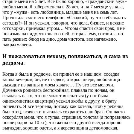
старше меня на 5 лет. Все было хорошо, «гражданский муж»
любил меня. Я забеременела в 28 лет, и на 7 месяце узнала,
что у «мужа» есть любовница, младше меня на семь лет.
Прочитала смс в его телефоне: «Сладкий, ну что тебя ждать
сегодня?» И он уезжал, говорил, что дела, бизнес, и всякие
отговорки, приезжал утром… Чтобы спасти свой брак, я не
показывала виду, что знаю о ней, стирала ему, готовила по
пять разных блюд на дню, дома чистота, все наглажено,
накрахмалено.
И пожаловаться некому, поплакаться, я сама из
детдома.
Когда я была в роддоме, он привел ее в наш дом, соседка
зашла вечером, он, не стыдясь, открыл дверь, любовница
выходит из ванны в моем халате… Ну это все мелочи.
Доченька родилась беспокойная, плакала по ночам, он
ссылаясь на то, что не может выспаться (у нас была
однокомнатная квартира) уезжал якобы к другу, к брату
ночевать. Я все терпела, потому как хотела, чтоб у ребенка
был отец, всячески пыталась сохранить наш брак. Он часто
оскорблял меня, что я тупая, страшная, толстая (я поправилась
после родов на 10 кг), что жены его друзей всегда хорошо
выглядят, хорошо одеты, а я деревенщина детдомовская.