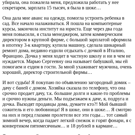
убирала, она пожалела меня, предложила работать у нее
секретарем, зарплата 15 тысяч, я была в шоке…
Она дала мне аванс на одежду, помогла устроить ребенка в
сад. Все начало налаживаться. Я пошла на компьютерные
курсы, закончила институт на юриста. Еще через два года
меня повысили, я стала менеджером, затем коммерческим
директором в крупной фирме, с большой зарплатой оформила
в ипотеку 3-к квартиру, купила машину, сделала шикарный
ремонт дома, недавно ездили отдыхать с дочкой в Италию,
Францию. Дочка у меня ходит в частную школу и ни в чем не
нуждается. Марью Сергеевну она называет бабушкой, мы ей
помогаем и ездим в гости. За мной ухаживает мужчина, очень
хороший, директор строительной фирмы…
И вот судьба! Я покупаю по объявлению загородный домик –
дачу с баней с домом. Хозяйка сказала по телефону, что она
срочно продает дачу, т.к. большие долги и какие-то проблемы
и срочно нужны деньги. Мы подъезжаем к даче, я, подруга и
дочка. Выходят продавцы дома, думаете кто?! Мой бывший
сожитель и его любовница! Я в шоке, они в шоке… Я смотрю
на них и перед глазами пролетели все эти годы… тот самый
зимний вечер, когда падает легкий снежок и горят фонари, я с
конвертиком пятимесячным… и 18 рублей в кармане…