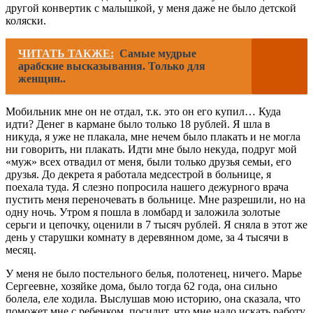
другой конвертик с малышкой, у меня даже не было детской
коляски.
ЧИТАТЬ ТАКЖЕ:
Самые мудрые
арабские высказывания. Только для
женщин..
Мобильник мне он не отдал, т.к. это он его купил… Куда
идти? Денег в кармане было только 18 рублей. Я шла в
никуда, я уже не плакала, мне нечем было плакать и не могла
ни говорить, ни плакать. Идти мне было некуда, подруг мой
«муж» всех отвадил от меня, были только друзья семьи, его
друзья. До декрета я работала медсестрой в больнице, я
поехала туда. Я слезно попросила нашего дежурного врача
пустить меня переночевать в больнице. Мне разрешили, но на
одну ночь. Утром я пошла в ломбард и заложила золотые
серьги и цепочку, оценили в 7 тысяч рублей. Я сняла в этот же
день у старушки комнату в деревянном доме, за 4 тысячи в
месяц.
У меня не было постельного белья, полотенец, ничего. Марье
Сергеевне, хозяйке дома, было тогда 62 года, она сильно
болела, еле ходила. Выслушав мою историю, она сказала, что
поможет мне с ребенком, посидит, что мне надо искать работу,