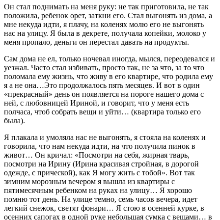
Он стал поднимать на меня руку: не так приготовила, не так
положила, ребенок орет, заткни его. Стал выгонять из дома, а
мне некуда идти, я плачу, на коленях молю его не выгонять
нас на улицу. Я была в декрете, получала копейки, молоко у
меня пропало, деньги он перестал давать на продукты.
Сам дома не ел, только ночевал иногда, мылся, переодевался и
уезжал. Часто стал избивать, просто так, не за что, за то что
поломала ему жизнь, что живу в его квартире, что родила ему
я а не она…Это продолжалось пять месяцев. И вот в один
«прекрасный» день он появляется на пороге нашего дома с
ней, с любовницей Ириной, и говорит, что у меня есть
полчаса, чтоб собрать вещи и уйти… (квартира только его
была).
Я плакала и умоляла нас не выгонять, я стояла на коленях и
говорила, что нам некуда идти, на что получила пинок в
живот… Он кричал: «Посмотри на себя, жирная тварь,
посмотри на Ирину (Ирина красивая стройная, в дорогой
одежде, с прической), как Я могу жить с тобой». Вот так
зимним морозным вечером я вышла из квартиры с
пятимесячным ребенком на руках на улицу… Я хорошо
помню тот день. На улице темно, семь часов вечера, идет
легкий снежок, светят фонари… Я стою в осенней курке, в
осенних сапогах в одной руке небольшая сумка с вещами… в