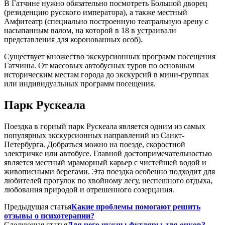
В Гатчине нужно обязательно посмотреть Большой дворец
(резиденцию русского императора), а также местный
Амфитеатр (специально построенную театральную арену с
насыпанным валом, на которой в 18 в устраивали
представления для коронованных особ).
Существует множество экскурсионных программ посещения
Гатчины. От массовых автобусных туров по основным
историческим местам города до экскурсий в мини-группах
или индивидуальных программ посещения.
Парк Рускеала
Поездка в горный парк Рускеала является одним из самых
популярных экскурсионных направлений из Санкт-
Петербурга. Добраться можно на поезде, скоростной
электричке или автобусе. Главной достопримечательностью
является местный мраморный карьер с чистейшей водой и
живописными берегами. Эта поездка особенно подходит для
любителей прогулок по хвойному лесу, неспешного отдыха,
любования природой и отрешенного созерцания.
Предыдущая статья
Какие проблемы помогают решить
отзывы о психотерапии?
Следующая статья
Для чего нужны футляры для очков?