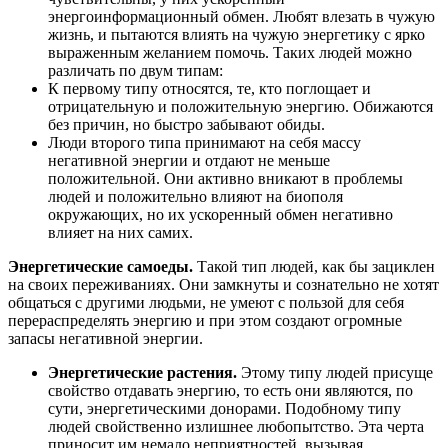
энергоинформационный обмен. Любят влезать в чужую
жизнь, и пытаются влиять на чужую энергетику с ярко
выраженным желанием помочь. Таких людей можно
различать по двум типам:
К первому типу относятся, те, кто поглощает и
отрицательную и положительную энергию. Обижаются
без причин, но быстро забывают обиды.
Люди второго типа принимают на себя массу
негативной энергии и отдают не меньше
положительной. Они активно вникают в проблемы
людей и положительно влияют на биополя
окружающих, но их ускоренный обмен негативно
влияет на них самих.
Энергетические самоеды.
Такой тип людей, как бы зациклен
на своих переживаниях. Они замкнуты и сознательно не хотят
общаться с другими людьми, не умеют с пользой для себя
перераспределять энергию и при этом создают огромные
запасы негативной энергии.
Энергетические растения.
Этому типу людей присуще
свойство отдавать энергию, то есть они являются, по
сути, энергетическими донорами. Подобному типу
людей свойственно излишнее любопытство. Эта черта
приносит им немало неприятностей, вызывая