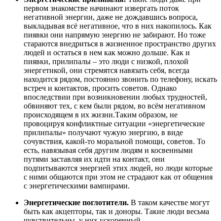
первом знакомстве начинают извергать поток
негативной энергии, даже не дождавшись вопроса,
выкладывая всё негативное, что в них накопилось. Как
пиявки они напрямую энергию не забирают. Но тоже
стараются внедриться в жизненное пространство других
людей и остаться в нем как можно дольше. Как и
пиявки, прилипалы – это люди с низкой, плохой
энергетикой, они стремятся навязать себя, всегда
находится рядом, постоянно звонить по телефону, искать
встреч и контактов, просить советов. Однако
впоследствии при возникновении любых трудностей,
обвиняют тех, с кем были рядом, во всём негативном
происходящем в их жизни.Таким образом, не
провоцируя конфликтные ситуации «энергетические
прилипалы» получают чужую энергию, в виде
сочувствия, какой-то моральной помощи, советов. То
есть, навязывая себя другим людям и косвенными
путями заставляя их идти на контакт, они
подпитываются энергией этих людей, но люди которые
с ними общаются при этом не страдают как от общения
с энергетическими вампирами.
Энергетические поглотители.
В таком качестве могут
быть как акцепторы, так и доноры. Такие люди весьма
чувствительны, у них ускоренный