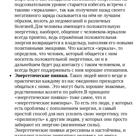
подсознательном уровне старается избегать встречи с
такими «зеркалами», так как получение назад своего
негативного заряда сказывается на нём не лучшим
образом, вплоть до недомоганий и различных
болезней.Для человека имеющего положительную
энергетику, наоборот, общение с человеком-зеркалом
всегда приятно, ведь отражённая положительная
энергия возвращается к владельцу, наполняя его новыми
позитивными эмоциями. Что касается «зеркала», то
определив, что человек, который общается с ним
носитель положительной энергетики, он и в
дальнейшем будет рад контакту с таким человеком, и
всегда будет поддерживать с ним хорошие отношения.
Энергетические пиявки.
Таких людей много везде и
практически каждому из нас ежедневно приходится
общаться с ними. Это могут быть хорошие знакомые,
родственники коллеги по работе.В принципе
«энергетические пиявки» тоже самое, что и
«энергетические вампиры». То есть это люди, у которых
есть проблемы с пополнением энергии, и самый
простой способ для них усилить свою энергетику, это
«прилипнуть» к другим людям, у которых они просто
забирают их энергию (жизненные силы).
Энергетические пиявки агрессивны и настойчивы, и
излучают плохую энергетику человека, их метод