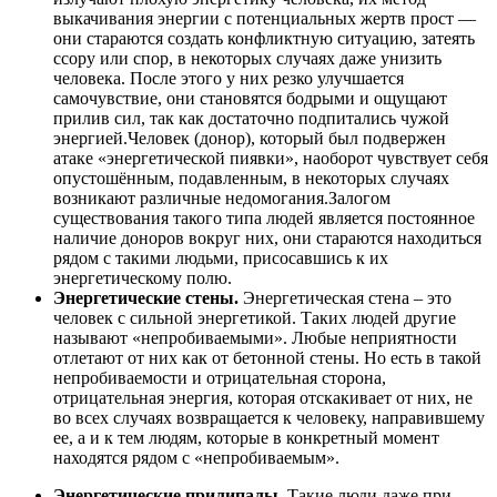
выкачивания энергии с потенциальных жертв прост —
они стараются создать конфликтную ситуацию, затеять
ссору или спор, в некоторых случаях даже унизить
человека. После этого у них резко улучшается
самочувствие, они становятся бодрыми и ощущают
прилив сил, так как достаточно подпитались чужой
энергией.Человек (донор), который был подвержен
атаке «энергетической пиявки», наоборот чувствует себя
опустошённым, подавленным, в некоторых случаях
возникают различные недомогания.Залогом
существования такого типа людей является постоянное
наличие доноров вокруг них, они стараются находиться
рядом с такими людьми, присосавшись к их
энергетическому полю.
Энергетические стены.
Энергетическая стена – это
человек с сильной энергетикой. Таких людей другие
называют «непробиваемыми». Любые неприятности
отлетают от них как от бетонной стены. Но есть в такой
непробиваемости и отрицательная сторона,
отрицательная энергия, которая отскакивает от них, не
во всех случаях возвращается к человеку, направившему
ее, а и к тем людям, которые в конкретный момент
находятся рядом с «непробиваемым».
Энергетические прилипалы.
Такие люди даже при