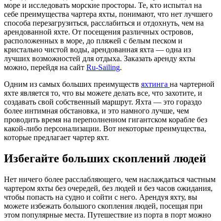
море и исследовать морские просторы. Те, кто испытал на
себе преимущества чартера яхты, понимают, что нет лучшего
способа перезагрузиться, расслабиться и отдохнуть, чем на
арендованной яхте. От посещения различных островов,
расположенных в море, до пляжей с белым песком и
кристально чистой воды, арендованная яхта — одна из
лучших возможностей для отдыха. Заказать аренду яхты
можно, перейдя на сайт
Ru-Sailing
.
Одним из самых больших преимуществ
яхтинга
на чартерной
яхте является то, что вы можете делать все, что захотите, и
создавать свой собственный маршрут. Яхта — это гораздо
более интимная обстановка, и это намного лучше, чем
проводить время на переполненном гигантском корабле без
какой-либо персонализации. Вот некоторые преимущества,
которые предлагает чартер яхт.
Избегайте больших скоплений людей
Нет ничего более расслабляющего, чем наслаждаться частным
чартером яхты без очередей, без людей и без часов ожидания,
чтобы попасть на судно и сойти с него. Арендуя яхту, вы
можете избежать большого скопления людей, посещая при
этом популярные места. Путешествие из порта в порт можно