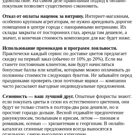
удовольствие. На самом деле правильный подход к онлайн-
покупкам позволяет существенно сэкономить.
Отказ от оплаты наценок за витрину.
Интернет-магазинам,
особенно крупным агрегаторам, не нужно арендовать дорогие
помещения в центре города с панорамными витринами. Их
склады закрыты от посторонних глаз, аренда там дешевле, а
значит, и конечная стоимость композиции для вас будет ниже.
Использование промокодов и программ лояльности.
Практически каждый сервис по доставке цветов предлагает
скидку на первый заказ (обычно от 10% до 20%). Если вы
станете постоянным клиентом, вам будут начисляться
бонусные баллы или кешбэк, которыми можно оплачивать до
половины стоимости следующих букетов. Не забывайте перед
праздниками проверять свои почтовые ящики — компании
часто рассылают выгодные индивидуальные предложения.
Сезонность — ваш лучший друг.
Опытные флористы знают:
если покупать цветы в сезон их естественного цветения, они
будут не только стоить в полтора-два раза дешевле, но и
простоят гораздо дольше. Весной отдавайте предпочтение
ранункулюсам, тюльпанам и ирисам, летом — пионам и
ромашкам, осенью — хризантемам и георгинам. В онлайн-
каталогах сезонные предложения всегда выносятся в
отдельную, самую выгодную категорию.