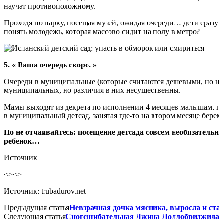
научат противоположному.
Проходя по парку, посещая музей, ожидая очереди… дети сразу 
понять молодежь, которая массово сидит на полу в метро?
5. « Ваша очередь скоро. »
Очереди в муниципальные (которые считаются дешевыми, но на
муниципальных, но различия в них несущественны.
Мамы выходят из декрета по исполнении 4 месяцев малышам, по
в муниципальный детсад, занятая где-то на втором месяце бере
Но не отчаивайтесь: посещение детсада совсем необязательн
ребенок…
Источник
<><>
Источник: trubadurov.net
Предыдущая статья
Невзрачная дочка мясника, выросла и с
Следующая статья
Сногсшибательная Джина Лоллобриджида 