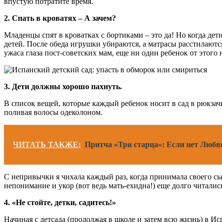
впустую потратите время.
2. Спать в кроватях – А зачем?
Младенцы спят в кроватках с бортиками – это да! Но когда д
детей. После обеда игрушки убираются, а матрасы расстилаютс
ужаса глаза пост-советских мам, еще ни один ребенок от этого 
3. Дети должны хорошо пахнуть.
В список вещей, которые каждый ребенок носит в сад в рюкзач
поливая волосы одеколоном.
ЧИТАТЬ ТАКЖЕ:
Притча «Три старца»: Если нет Любви
С непривычки я чихала каждый раз, когда принимала своего сы
непонимание и укор (вот ведь мать-ехидна!) еще долго читались 
4. «Не стойте, детки, садитесь!»
Начиная с детсада (продолжая в школе и затем всю жизнь) в Ис