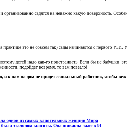
и организованно садятся на неважно какую поверхность. Особенно
 практике это не совсем так) сады начинаются с первого УЗИ. 
этому детей надо как-то пристраивать. Если бы не бабушки, это
менности, подойдет вовремя, то вам повезло!
о, и к вам на дом не придет социальный работник, чтобы веж
тала одной из самых влиятельных женщин Мира
была эталоном красоты. Она шикарна даже в 91