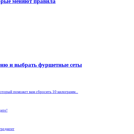
торые меняют правила
меню и выбрать фуршетные сеты
оторый поможет вам сбросить 10 килограмм...
дите!
гредиент