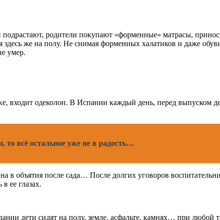
ети подрастают, родители покупают «форменные» матрасы, прино
я здесь же на полу. Не снимая форменных халатиков и даже обуви
не умер.
ке, входит одеколон. В Испании каждый день, перед выпуском д
, то всё остальное уже не в радость…
на в объятия после сада… После долгих уговоров воспитательниц
в ее глазах.
пании дети сидят на полу, земле, асфальте, камнях… при любой 