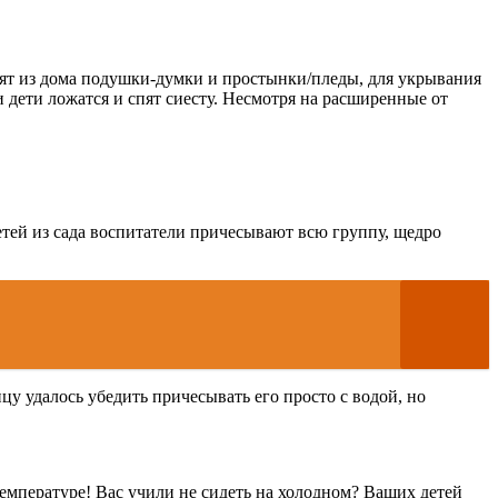
сят из дома подушки-думки и простынки/пледы, для укрывания
 дети ложатся и спят сиесту. Несмотря на расширенные от
етей из сада воспитатели причесывают всю группу, щедро
у удалось убедить причесывать его просто с водой, но
температуре! Вас учили не сидеть на холодном? Ваших детей