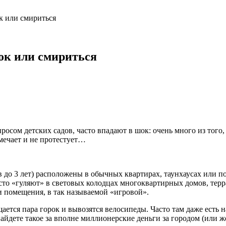
к или смириться
рок или смириться
росом детских садов, часто впадают в шок: очень много из того
амечает и не протестует…
до 3 лет) расположены в обычных квартирах, таунхаусах или п
сто «гуляют» в световых колодцах многоквартирных домов, терр
 помещения, в так называемой «игровой».
ещается пара горок и вывозятся велосипеды. Часто там даже есть
йдете такое за вполне миллионерские деньги за городом (или же