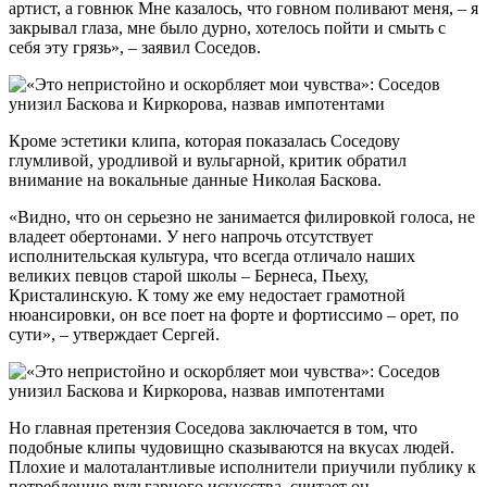
артист, а говнюк Мне казалось, что говном поливают меня, – я
закрывал глаза, мне было дурно, хотелось пойти и смыть с
себя эту грязь», – заявил Соседов.
Кроме эстетики клипа, которая показалась Соседову
глумливой, уродливой и вульгарной, критик обратил
внимание на вокальные данные Николая Баскова.
«Видно, что он серьезно не занимается филировкой голоса, не
владеет обертонами. У него напрочь отсутствует
исполнительская культура, что всегда отличало наших
великих певцов старой школы – Бернеса, Пьеху,
Кристалинскую. К тому же ему недостает грамотной
нюансировки, он все поет на форте и фортиссимо – орет, по
сути», – утверждает Сергей.
Но главная претензия Соседова заключается в том, что
подобные клипы чудовищно сказываются на вкусах людей.
Плохие и малоталантливые исполнители приучили публику к
потреблению вульгарного искусства, считает он.