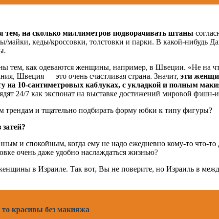
ся тем, на сколько миллиметров подворачивать штаны
соглас
нсы/майки, кеды/кроссовки, толстовки и парки. В какой-нибудь 
ы.
 тем, как одеваются женщины, например, в Швеции. «Не на чт
вания, Швеция — это очень счастливая страна. Значит,
эти женщин
оту на 10-сантиметровых каблуках, с укладкой и полным мак
лядят 24/7 как экспонат на выставке достижений мировой фэшн-
ным трендам и тщательно подбирать форму юбки к типу фигуры?
з затей?
нным и спокойным, когда ему не надо ежедневно кому-то что-то д
товке очень даже удобно наслаждаться жизнью?
 женщины в Израиле. Так вот, Вы не поверите, но Израиль в меж
ь то красивы без макияжа