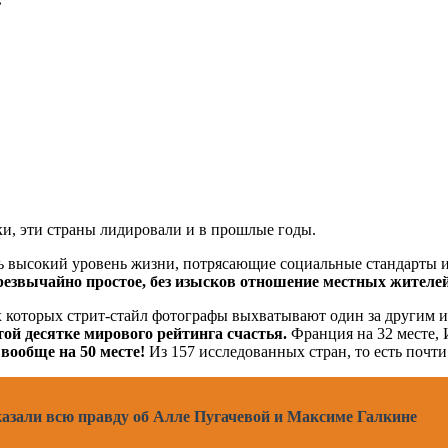
тки, эти страны лидировали и в прошлые годы.
нь высокий уровень жизни, потрясающие социальные стандарты 
чрезвычайно простое, без изысков отношение местных жителей
х которых стрит-стайл фотографы выхватывают один за другим 
ой десятке мирового рейтинга счастья.
Франция на 32 месте, 
вообще на 50 месте!
Из 157 исследованных стран, то есть почти
казали всю правду об Алле Пугачевой и Максиме Галкине