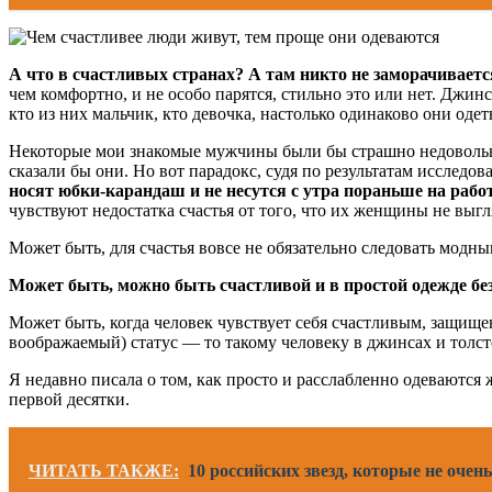
А что в счастливых странах? А там никто не заморачивает
чем комфортно, и не особо парятся, стильно это или нет. Джи
кто из них мальчик, кто девочка, настолько одинаково они одет
Некоторые мои знакомые мужчины были бы страшно недовольны
сказали бы они. Но вот парадокс, судя по результатам исследо
носят юбки-карандаш и не несутся с утра пораньше на раб
чувствуют недостатка счастья от того, что их женщины не выг
Может быть, для счастья вовсе не обязательно следовать мод
Может быть, можно быть счастливой и в простой одежде бе
Может быть, когда человек чувствует себя счастливым, защище
воображаемый) статус — то такому человеку в джинсах и толс
Я недавно писала о том, как просто и расслабленно одеваются
первой десятки.
ЧИТАТЬ ТАКЖЕ:
10 российских звезд, которые не очен