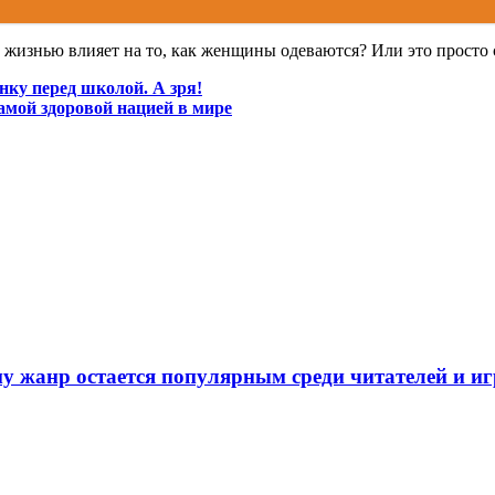
и жизнью влияет на то, как женщины одеваются? Или это просто
ёнку перед школой. А зря!
самой здоровой нацией в мире
у жанр остается популярным среди читателей и и