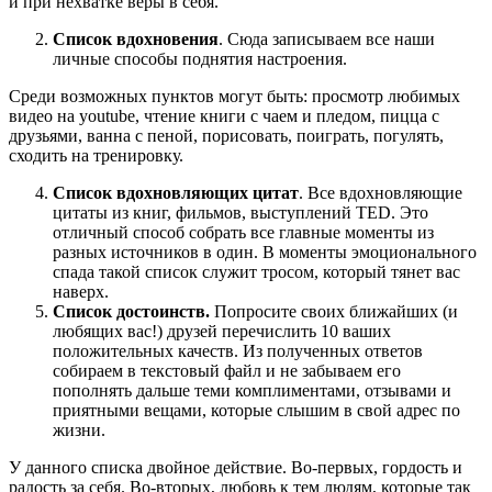
и при нехватке веры в себя.
Список вдохновения
. Сюда записываем все наши
личные способы поднятия настроения.
Среди возможных пунктов могут быть: просмотр любимых
видео на youtube, чтение книги с чаем и пледом, пицца с
друзьями, ванна с пеной, порисовать, поиграть, погулять,
сходить на тренировку.
Список вдохновляющих цитат
. Все вдохновляющие
цитаты из книг, фильмов, выступлений TED. Это
отличный способ собрать все главные моменты из
разных источников в один. В моменты эмоционального
спада такой список служит тросом, который тянет вас
наверх.
Список достоинств.
Попросите своих ближайших (и
любящих вас!) друзей перечислить 10 ваших
положительных качеств. Из полученных ответов
собираем в текстовый файл и не забываем его
пополнять дальше теми комплиментами, отзывами и
приятными вещами, которые слышим в свой адрес по
жизни.
У данного списка двойное действие. Во-первых, гордость и
радость за себя. Во-вторых, любовь к тем людям, которые так