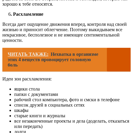
хорошо к тебе относятся.
6
. Расхламление
Всегда дает ощущение движения вперед, контроля над своей
жизнью и приносит облегчение. Поэтому выкидываем все
некрасивое, бесполезное и не имеющее сентиментальной
ценности.
ЧИТАТЬ ТАКЖЕ:
Нехватка в организме
этих 4 веществ провоцирует головную
боль
Идеи зон расхламления:
ящики стола
папки с документами
рабочий стол компьютера, фото и смски в телефоне
список друзей в социальных сетях
шкафы
старые книги и журналы
все незаконченные проекты и дела (доделать, отказаться
или передать)
долги