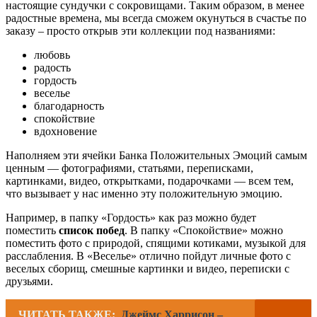
настоящие сундучки с сокровищами. Таким образом, в менее
радостные времена, мы всегда сможем окунуться в счастье по
заказу – просто открыв эти коллекции под названиями:
любовь
радость
гордость
веселье
благодарность
спокойствие
вдохновение
Наполняем эти ячейки Банка Положительных Эмоций самым
ценным — фотографиями, статьями, переписками,
картинками, видео, открытками, подарочками — всем тем,
что вызывает у нас именно эту положительную эмоцию.
Например, в папку «Гордость» как раз можно будет
поместить
список побед
. В папку «Спокойствие» можно
поместить фото с природой, спящими котиками, музыкой для
расслабления. В «Веселье» отлично пойдут личные фото с
веселых сборищ, смешные картинки и видео, переписки с
друзьями.
ЧИТАТЬ ТАКЖЕ:
Джеймс Харрисон –