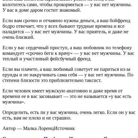
колотитесь сами, чтобы прокормиться — у вас нет мужчины.
У вас в доме даром гостит знакомый.
Если вам срочно и отчаянно нужны деньги, а ваш бойфренд
бодро отвечает, что у всех бывают трудные времена и все
наладится — у вас нет мужчины. У вас приятель, и даже не
очень близкий.
Если у вас сердечный приступ, а ваш любовник по телефону
командует «срочно беги к врачу» — у вас нет мужчины. У вас
теплый и участливый фейсбучный френд.
Если вы плачете, а ваш любимый советует не париться из-за
ерунды и не накручивать сама себя — у вас нет мужчины. По
степени близости это приблизительно таксист.
Если человек имеет мужскую анатомию и даже время от
времени ее в вас засовывает — это не называется «у вас есть
мужчина».
Определить, есть ли у вас мужчина, очень легко. Если он у вас
есть, вам не плохо и не страшно.
Автор — Малка ЛоренцИсточник