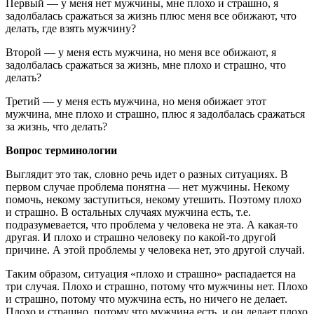
Первый — у меня нет мужчины, мне плохо и страшно, я
задолбалась сражаться за жизнь плюс меня все обижают, что
делать, где взять мужчину?
Второй — у меня есть мужчина, но меня все обижают, я
задолбалась сражаться за жизнь, мне плохо и страшно, что
делать?
Третий — у меня есть мужчина, но меня обижает этот
мужчина, мне плохо и страшно, плюс я задолбалась сражаться
за жизнь, что делать?
Вопрос терминологии
Выглядит это так, словно речь идет о разных ситуациях. В
первом случае проблема понятна — нет мужчины. Некому
помочь, некому заступиться, некому утешить. Поэтому плохо
и страшно. В остальных случаях мужчина есть, т.е.
подразумевается, что проблема у человека не эта. А какая-то
другая. И плохо и страшно человеку по какой-то другой
причине. А этой проблемы у человека нет, это другой случай.
Таким образом, ситуация «плохо и страшно» распадается на
три случая. Плохо и страшно, потому что мужчины нет. Плохо
и страшно, потому что мужчина есть, но ничего не делает.
Плохо и страшно, потому что мужчина есть, и он делает плохо