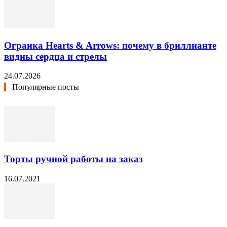
Огранка Hearts & Arrows: почему в бриллианте
видны сердца и стрелы
24.07.2026
Популярные посты
Торты ручной работы на заказ
16.07.2021