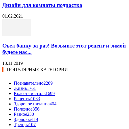
Дизайн для комнаты подростка
01.02.2021
Съел банку за раз! Возьмите этот рецепт и зимой
будете нас...
13.11.2019
ПОПУЛЯРНЫЕ КАТЕГОРИИ
Познавательно
2289
Жизнь
1761
Красота и стиль
1699
Рецепты
1033
Здоровое питание
404
Полезное
356
Разное
230
Здоровье
114
Тренды
107