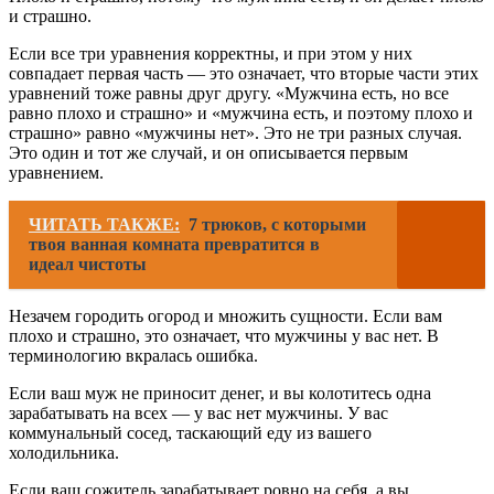
и страшно.
Если все три уравнения корректны, и при этом у них
совпадает первая часть — это означает, что вторые части этих
уравнений тоже равны друг другу. «Мужчина есть, но все
равно плохо и страшно» и «мужчина есть, и поэтому плохо и
страшно» равно «мужчины нет». Это не три разных случая.
Это один и тот же случай, и он описывается первым
уравнением.
ЧИТАТЬ ТАКЖЕ:
7 трюков, с которыми
твоя ванная комната превратится в
идеал чистоты
Незачем городить огород и множить сущности. Если вам
плохо и страшно, это означает, что мужчины у вас нет. В
терминологию вкралась ошибка.
Если ваш муж не приносит денег, и вы колотитесь одна
зарабатывать на всех — у вас нет мужчины. У вас
коммунальный сосед, таскающий еду из вашего
холодильника.
Если ваш сожитель зарабатывает ровно на себя, а вы