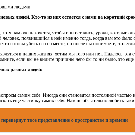
овых людей. Кто-то из них остается с нами на короткий срок,
 хотя нам очень хочется, чтобы они остались, уроки, которые он
человек, появившийся в ней именно тогда, когда вам это было о
 что готовы убить его на месте, но после вы понимаете, что если 
вляться в наших жизнях, хотим мы того или нет. Надеюсь, эта с
ните, если вы не видите причины чего бы то ни было, это еще не
амых разных людей:
 вопросы самим себе. Иногда они становятся постоянной частью 
ыскать еще частичку самих себя. Нам не обязательно любить таки
 перевернут твое представление о пространстве и времени