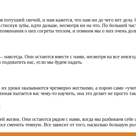
 потухшей свечой, и нам кажется, что нам ни до чего нет дела. 
, стиснув зубы, идти дальше, несмотря ни на что. По большей ча
споминания о них согреты теплом, и помним мы о них очень до
— навсегда. Они остаются вместе с нами, несмотря на все невз
 подхватить нас, если мы будем падать.
 их уроки оказываются чрезмерно жесткими, а порою сами «учит
ная пытается вас чему-то научить, она это делает не просто та
й
ей жизни. Они остаются рядом с нами, когда мы разбиваем себе 
лосе сменить темную. Все зависит от того, насколько большую р