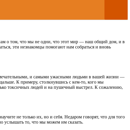
м о том, что мы не одни, что этот мир — наш общий дом, и в
даться, эти незнакомцы помогают нам собраться и вновь
 замечательными, и самыми ужасными людьми в вашей жизни —
одальше. К примеру, столкнувшись с кем-то, кого мы
олько токсичных людей и на пушечный выстрел. К сожалению,
учите не только их, но и себя. Недаром говорят, что для того
о услышать то, что мы можем им сказать.