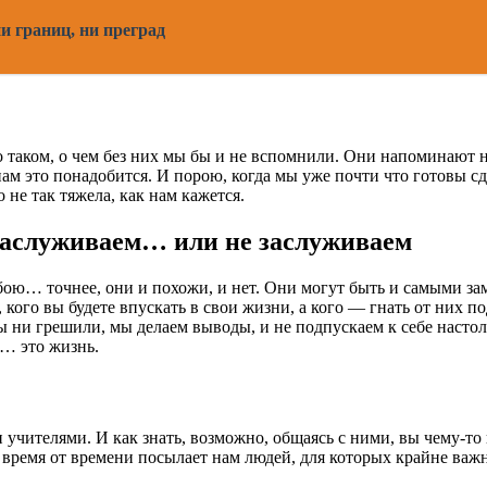
и границ, ни преград
таком, о чем без них мы бы и не вспомнили. Они напоминают на
а нам это понадобится. И порою, когда мы уже почти что готовы с
 не так тяжела, как нам кажется.
 заслуживаем… или не заслуживаем
собою… точнее, они и похожи, и нет. Они могут быть и самыми
 кого вы будете впускать в свои жизни, а кого — гнать от них п
мы ни грешили, мы делаем выводы, и не подпускаем к себе наст
о… это жизнь.
чителями. И как знать, возможно, общаясь с ними, вы чему-то на
 время от времени посылает нам людей, для которых крайне важн