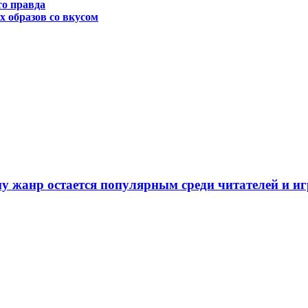
то правда
х образов со вкусом
у жанр остается популярным среди читателей и и