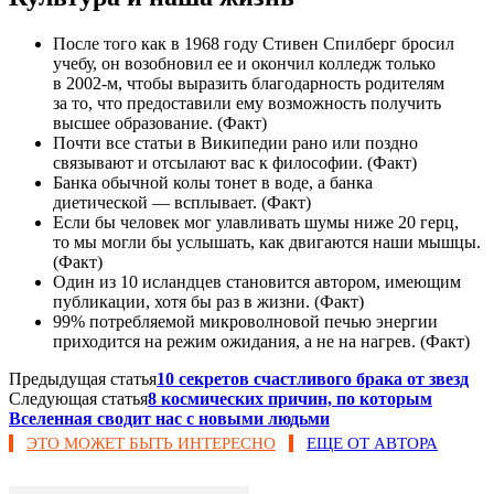
После того как в 1968 году Стивен Спилберг бросил
учебу, он возобновил ее и окончил колледж только
в 2002-м, чтобы выразить благодарность родителям
за то, что предоставили ему возможность получить
высшее образование. (Факт)
Почти все статьи в Википедии рано или поздно
связывают и отсылают вас к философии. (Факт)
Банка обычной колы тонет в воде, а банка
диетической — всплывает. (Факт)
Если бы человек мог улавливать шумы ниже 20 герц,
то мы могли бы услышать, как двигаются наши мышцы.
(Факт)
Один из 10 исландцев становится автором, имеющим
публикации, хотя бы раз в жизни. (Факт)
99% потребляемой микроволновой печью энергии
приходится на режим ожидания, а не на нагрев. (Факт)
Предыдущая статья
10 секретов счастливого брака от звезд
Следующая статья
8 космических причин, по которым
Вселенная сводит нас с новыми людьми
ЭТО МОЖЕТ БЫТЬ ИНТЕРЕСНО
ЕЩЕ ОТ АВТОРА