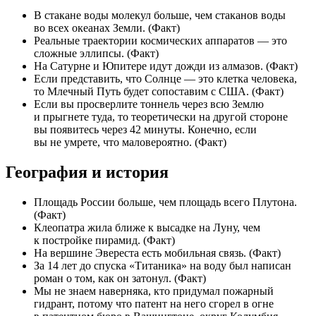
В стакане воды молекул больше, чем стаканов воды
во всех океанах Земли. (Факт)
Реальные траектории космических аппаратов — это
сложные эллипсы. (Факт)
На Сатурне и Юпитере идут дожди из алмазов. (Факт)
Если представить, что Солнце — это клетка человека,
то Млечный Путь будет сопоставим с США. (Факт)
Если вы просверлите тоннель через всю Землю
и прыгнете туда, то теоретически на другой стороне
вы появитесь через 42 минуты. Конечно, если
вы не умрете, что маловероятно. (Факт)
География и история
Площадь России больше, чем площадь всего Плутона.
(Факт)
Клеопатра жила ближе к высадке на Луну, чем
к постройке пирамид. (Факт)
На вершине Эвереста есть мобильная связь. (Факт)
За 14 лет до спуска «Титаника» на воду был написан
роман о том, как он затонул. (Факт)
Мы не знаем наверняка, кто придумал пожарный
гидрант, потому что патент на него сгорел в огне