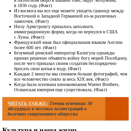
в патентном бюро в Вашингтоне, округ Колумбия,
в 1836 году. (Факт)
Из космоса вы все еще ​​можете увидеть границу между
Восточной и Западной Германией из-за различных
лампочек. (Факт)
Нилу Армстронгу пришлось заполнить
иммиграционную форму, когда он вернулся в США
с Луны. (Факт)
Французский язык был официальным языком Англии
более 600 лет. (Факт)
Безумный римский император Калигула однажды
принял решение объявить войну богу морей Посейдону,
после чего приказал своим солдатам беспорядочно
бросать свои копья в воду. (Факт)
Каждые 2 минуты мы снимаем больше фотографий, чем
все человечество сняло за весь XIX век. (Факт)
Когда была основана кинокомпания Warner Brothers,
Османская империя еще существовала. (Факт)
ЧИТАТЬ ТАКЖЕ:
Геенна огненная: 30
абсурдных и честных иллюстраций о
болезнях современного общества
Культура и наша жизнь