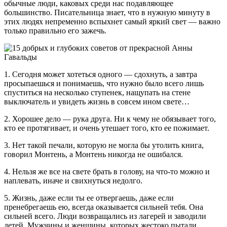
обычные люди, каковых среди нас подавляющее
большинство. Писательница знает, что в нужную минуту в
этих людях непременно вспыхнет самый яркий свет — важно
только правильно его зажечь.
1. Сегодня может хотеться одного — сдохнуть, а завтра
просыпаешься и понимаешь, что нужно было всего лишь
спуститься на несколько ступенек, нащупать на стене
выключатель и увидеть жизнь в совсем ином свете…
2. Хорошее дело — рука друга. Ни к чему не обязывает того,
кто ее протягивает, и очень утешает того, кто ее пожимает.
3. Нет такой печали, которую не могла бы утолить книга,
говорил Монтень, а Монтень никогда не ошибался.
4. Нельзя же все на свете брать в голову, на что-то можно и
наплевать, иначе и свихнуться недолго.
5. Жизнь, даже если ты ее отвергаешь, даже если
пренебрегаешь ею, всегда оказывается сильней тебя. Она
сильней всего. Люди возвращались из лагерей и заводили
детей. Мужчины и женщины, которых жестоко пытали,