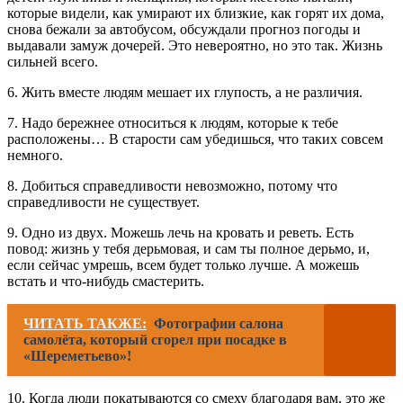
которые видели, как умирают их близкие, как горят их дома,
снова бежали за автобусом, обсуждали прогноз погоды и
выдавали замуж дочерей. Это невероятно, но это так. Жизнь
сильней всего.
6. Жить вместе людям мешает их глупость, а не различия.
7. Надо бережнее относиться к людям, которые к тебе
расположены… В старости сам убедишься, что таких совсем
немного.
8. Добиться справедливости невозможно, потому что
справедливости не существует.
9. Одно из двух. Можешь лечь на кровать и реветь. Есть
повод: жизнь у тебя дерьмовая, и сам ты полное дерьмо, и,
если сейчас умрешь, всем будет только лучше. А можешь
встать и что-нибудь смастерить.
ЧИТАТЬ ТАКЖЕ:
Фотографии салона
самолёта, который сгорел при посадке в
«Шереметьево»!
10. Когда люди покатываются со смеху благодаря вам, это же