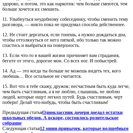
здорово, и потом, это как наркотик: чем больше смеются, тем
больше хочется их смешить.
11. Улыбнуться неудобному собеседнику, чтобы сменить тему
разговора, — никто пока не придумал способа действеннее.
12. Не стоит дергаться, если тонешь, а нужно дождаться дна,
чтобы оттолкнуться от него пяткой, ибо только так можно
спастись и выбраться на поверхность.
13. Если что-то в вашей жизни причиняет вам страдания,
бегите от этого, дорогие мои. Со всех ног. И побыстрей.
14. Ад — это когда ты больше не можешь видеть тех, кого
любишь… Все остальное не считается.
15. Вот что я тебе скажу, дружок: несчастным быть куда легче,
чем быть счастливым, а я не люблю, слышишь, не люблю
людей, которые ищут легких путей. Будь счастливым, черт
побери! Делай что-нибудь, чтобы быть счастливым!
Предыдущая статья
Одноклассник дочери доедал остатки
школьных обедов. А вскоре, состоялось родительское
собрание
Следующая статья
12 мини-привычек, которые волшебным