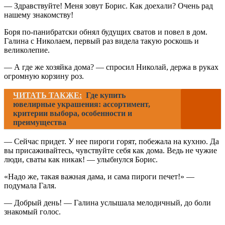
— Здравствуйте! Меня зовут Борис. Как доехали? Очень рад
нашему знакомству!
Боря по-панибратски обнял будущих сватов и повел в дом.
Галина с Николаем, первый раз видела такую роскошь и
великолепие.
— А где же хозяйка дома? — спросил Николай, держа в руках
огромную корзину роз.
ЧИТАТЬ ТАКЖЕ:
Где купить
ювелирные украшения: ассортимент,
критерии выбора, особенности и
преимущества
— Сейчас придет. У нее пироги горят, побежала на кухню. Да
вы присаживайтесь, чувствуйте себя как дома. Ведь не чужие
люди, сваты как никак! — улыбнулся Борис.
«Надо же, такая важная дама, и сама пироги печет!» —
подумала Галя.
— Добрый день! — Галина услышала мелодичный, до боли
знакомый голос.