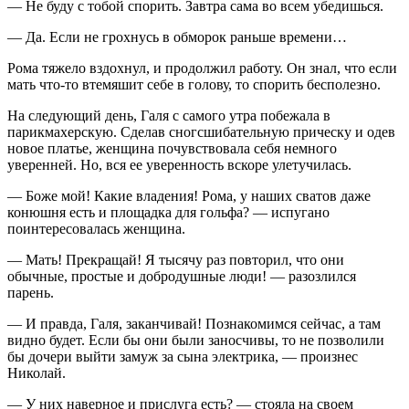
— Не буду с тобой спорить. Завтра сама во всем убедишься.
— Да. Если не грохнусь в обморок раньше времени…
Рома тяжело вздохнул, и продолжил работу. Он знал, что если
мать что-то втемяшит себе в голову, то спорить бесполезно.
На следующий день, Галя с самого утра побежала в
парикмахерскую. Сделав сногсшибательную прическу и одев
новое платье, женщина почувствовала себя немного
уверенней. Но, вся ее уверенность вскоре улетучилась.
— Боже мой! Какие владения! Рома, у наших сватов даже
конюшня есть и площадка для гольфа? — испугано
поинтересовалась женщина.
— Мать! Прекращай! Я тысячу раз повторил, что они
обычные, простые и добродушные люди! — разозлился
парень.
— И правда, Галя, заканчивай! Познакомимся сейчас, а там
видно будет. Если бы они были заносчивы, то не позволили
бы дочери выйти замуж за сына электрика, — произнес
Николай.
— У них наверное и прислуга есть? — стояла на своем