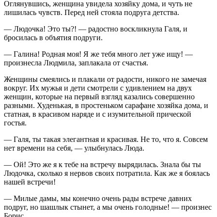
Оглянувшись, женщина увидела хозяйку дома, и чуть не
лишилась чувств. Перед ней стояла подруга детства.
— Людочка! Это ты?! — радостно воскликнула Галя, и
бросилась в объятия подруги.
— Галина! Родная моя! Я же тебя много лет уже ищу! —
произнесла Людмила, заплакала от счастья.
Женщины смеялись и плакали от радости, никого не замечая
вокруг. Их мужья и дети смотрели с удивлением на двух
женщин, которые на первый взгляд казались совершенно
разными. Худенькая, в простеньком сарафане хозяйка дома, и
статная, в красивом наряде и с изумительной прической
гостья.
— Галя, ты такая элегантная и красивая. Не то, что я. Совсем
нет времени на себя, — улыбнулась Люда.
— Ой! Это же я к тебе на встречу вырядилась. Знала бы ты
Людочка, сколько я нервов своих потратила. Как же я боялась
нашей встречи!
— Милые дамы, мы конечно очень рады встрече давних
подруг, но шашлык стынет, а мы очень голодные! — произнес
Борис.