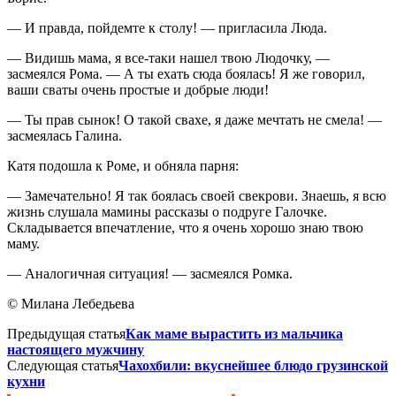
— И правда, пойдемте к столу! — пригласила Люда.
— Видишь мама, я все-таки нашел твою Людочку, —
засмеялся Рома. — А ты ехать сюда боялась! Я же говорил,
ваши сваты очень простые и добрые люди!
— Ты прав сынок! О такой свахе, я даже мечтать не смела! —
засмеялась Галина.
Катя подошла к Роме, и обняла парня:
— Замечательно! Я так боялась своей свекрови. Знаешь, я всю
жизнь слушала мамины рассказы о подруге Галочке.
Складывается впечатление, что я очень хорошо знаю твою
маму.
— Аналогичная ситуация! — засмеялся Ромка.
© Милана Лебедьева
Предыдущая статья
Как маме вырастить из мальчика
настоящего мужчину
Следующая статья
Чахохбили: вкуснейшее блюдо грузинской
кухни