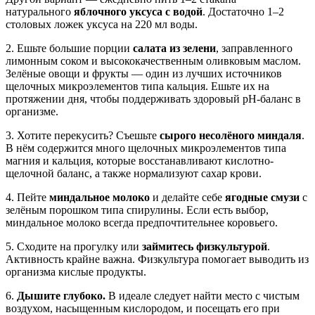
натурального
яблочного уксуса с водой
. Достаточно 1–2
столовых ложек уксуса на 220 мл воды.
2. Ешьте большие порции
салата из зелени
, заправленного
лимонным соком и высококачественным оливковым маслом.
Зелёные овощи и фрукты — один из лучших источников
щелочных микроэлементов типа кальция. Ешьте их на
протяжении дня, чтобы поддерживать здоровый pH-баланс в
организме.
3. Хотите перекусить? Съешьте
сырого несолёного миндаля
.
В нём содержится много щелочных микроэлементов типа
магния и кальция, которые восстанавливают кислотно-
щелочной баланс, а также нормализуют сахар крови.
4. Пейте
миндальное молоко
и делайте себе
ягодные смузи
с
зелёным порошком типа спирулины. Если есть выбор,
миндальное молоко всегда предпочтительнее коровьего.
5. Сходите на прогулку или
займитесь физкультурой
.
Активность крайне важна. Физкультура помогает выводить из
организма кислые продукты.
6.
Дышите глубоко.
В идеале следует найти место с чистым
воздухом, насыщенным кислородом, и посещать его при