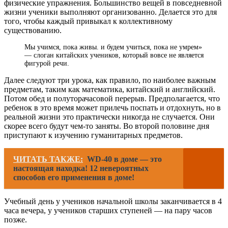
физические упражнения. Большинство вещей в повседневной
жизни ученики выполняют организованно. Делается это для
того, чтобы каждый привыкал к коллективному
существованию.
Мы учимся, пока живы. и будем учиться, пока не умрем»
— слоган китайских учеников, который вовсе не является
фигурой речи.
Далее следуют три урока, как правило, по наиболее важным
предметам, таким как математика, китайский и английский.
Потом обед и полуторачасовой перерыв. Предполагается, что
ребенок в это время может прилечь поспать и отдохнуть, но в
реальной жизни это практически никогда не случается. Они
скорее всего будут чем-то заняты. Во второй половине дня
приступают к изучению гуманитарных предметов.
ЧИТАТЬ ТАКЖЕ:
WD-40 в доме — это
настоящая находка! 12 невероятных
способов его применения в доме!
Учебный день у учеников начальной школы заканчивается в 4
часа вечера, у учеников старших ступеней — на пару часов
позже.