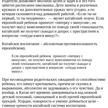
Родители добавляют миллион целей и задач в и без того
забитое расписание школьника. Дети заняты в различных
кружках и на дополнительных уроках чего угодно, а по
вечерам склоняются над домашней работой. «Если ты не
первый, то ты неудачник», — звучит китайский лозунг. Если
европейский ребенок принесет «пятерку с минусом», он
получит массу комплиментов по поводу своей гениальности,
китайский же получит скандал и допрос с пристрастием и
вопросом: «откуда взялся минус?».
Китайское воспитание – абсолютная противоположность
европейскому.
Если европейский ребенок принесет «пятерку с
минусом», он получит массу комплиментов по поводу
своей гениальности, китайский же получит скандал и
допрос с пристрастием и вопросом: «откуда взялся
минус».
При несовпадении родительских ожиданий со способностями
ребенка, его начнут критиковать, причем не скупясь в
выражениях, абсолютно не задумываясь о его чувствах. Да и
вообще, в Китае нет времени заморачиваться над нежной
детской психикой, самооценкой и всей прочей европейской
ерундой. Усердие, покорность и умение добиваться цели –
главные ценности китайской системы воспитания.