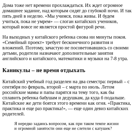
Дома тоже нет времени прохлаждаться. Их ждет огромное
домашнее задание, над которым сидят до глубокой ночи. И так
пять дней в неделю. «Мы учимся, пока живы. И будем
учиться, пока не умрем» — слоган китайских учеников,
который вовсе не является простой фигурой речи.
На выходных у китайского ребенка снова ни минуты покоя.
«Семейный проект» требует бесконечного развития и
вложений. Поэтому, зачастую не посоветовавшись со своими
детьми, родители назначают дополнительные занятия
английского и китайского, математики и музыки на 7-8 утра.
Каникулы – не время отдыхать
Китайский учебный год разделен на два семестра: первый – с
сентября по февраль, второй – с марта по июль. Летом
российские мамы и папы парятся на тему того, как бы
сплавить ребенка бабушам и дедушкам, да куда б подальше.
Китайские же дети боятся этого времени как огня. «Практика,
практика и еще раз практика!», — еще один девиз китайских
родителей.
Я нередко задаюсь вопросом, как при таком темпе жизни
и огромной занятости они еще не слетели с катушек?