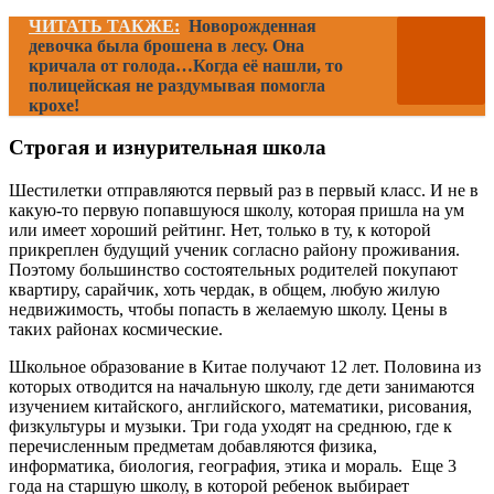
ЧИТАТЬ ТАКЖЕ:
Новорожденная
девочка была брошена в лесу. Она
кричала от голода…Когда её нашли, то
полицейская не раздумывая помогла
крохе!
Строгая и изнурительная школа
Шестилетки отправляются первый раз в первый класс. И не в
какую-то первую попавшуюся школу, которая пришла на ум
или имеет хороший рейтинг. Нет, только в ту, к которой
прикреплен будущий ученик согласно району проживания.
Поэтому большинство состоятельных родителей покупают
квартиру, сарайчик, хоть чердак, в общем, любую жилую
недвижимость, чтобы попасть в желаемую школу. Цены в
таких районах космические.
Школьное образование в Китае получают 12 лет. Половина из
которых отводится на начальную школу, где дети занимаются
изучением китайского, английского, математики, рисования,
физкультуры и музыки. Три года уходят на среднюю, где к
перечисленным предметам добавляются физика,
информатика, биология, география, этика и мораль. Еще 3
года на старшую школу, в которой ребенок выбирает