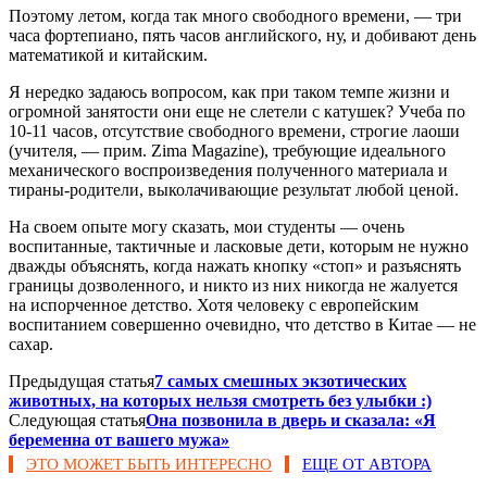
Поэтому летом, когда так много свободного времени, — три
часа фортепиано, пять часов английского, ну, и добивают день
математикой и китайским.
Я нередко задаюсь вопросом, как при таком темпе жизни и
огромной занятости они еще не слетели с катушек? Учеба по
10-11 часов, отсутствие свободного времени, строгие лаоши
(учителя, — прим. Zima Magazine), требующие идеального
механического воспроизведения полученного материала и
тираны-родители, выколачивающие результат любой ценой.
На своем опыте могу сказать, мои студенты — очень
воспитанные, тактичные и ласковые дети, которым не нужно
дважды объяснять, когда нажать кнопку «стоп» и разъяснять
границы дозволенного, и никто из них никогда не жалуется
на испорченное детство. Хотя человеку с европейским
воспитанием совершенно очевидно, что детство в Китае — не
сахар.
Предыдущая статья
7 самых смешных экзотических
животных, на которых нельзя смотреть без улыбки :)
Следующая статья
Она позвонила в дверь и сказала: «Я
беременна от вашего мужа»
ЭТО МОЖЕТ БЫТЬ ИНТЕРЕСНО
ЕЩЕ ОТ АВТОРА