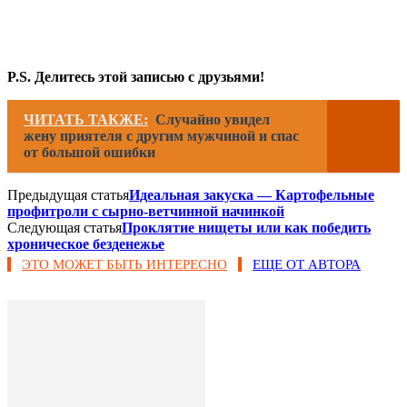
P.S. Делитесь этой записью с друзьями!
ЧИТАТЬ ТАКЖЕ:
Случайно увидел
жену приятеля с другим мужчиной и спас
от большой ошибки
Предыдущая статья
Идеальная закуска — Картофельные
профитроли с сырно-ветчинной начинкой
Следующая статья
Проклятие нищеты или как победить
хроническое безденежье
ЭТО МОЖЕТ БЫТЬ ИНТЕРЕСНО
ЕЩЕ ОТ АВТОРА