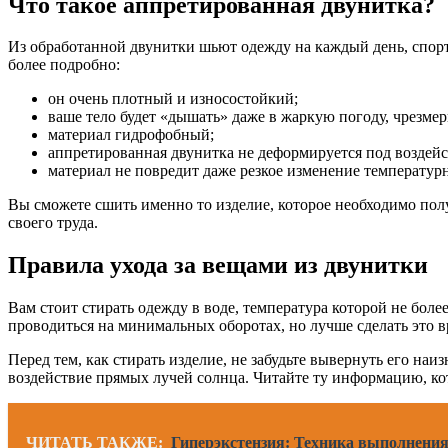
Что такое аппретированная двунитка?
Из обработанной двунитки шьют одежду на каждый день, спорт
более подробно:
он очень плотный и износостойкий;
ваше тело будет «дышать» даже в жаркую погоду, чрезме
материал гидрофобный;
аппретированная двунитка не деформируется под воздей
материал не повредит даже резкое изменение температур
Вы сможете сшить именно то изделие, которое необходимо полу
своего труда.
Правила ухода за вещами из двунитки
Вам стоит стирать одежду в воде, температура которой не бол
проводиться на минимальных оборотах, но лучше сделать это 
Перед тем, как стирать изделие, не забудьте вывернуть его н
воздействие прямых лучей солнца. Читайте ту информацию, кот
ЧИТАТЬ ТАКЖЕ:
Гиперэкстензия: Техника выполнения