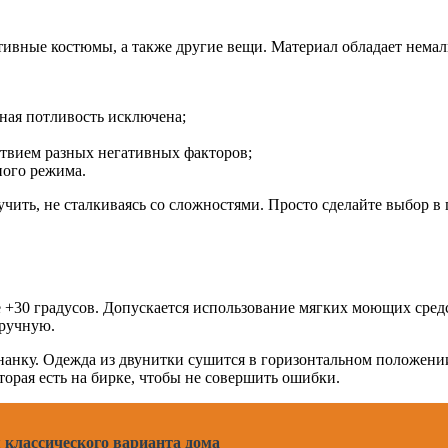
ивные костюмы, а также другие вещи. Материал обладает немал
рная потливость исключена;
ствием разных негативных факторов;
ного режима.
чить, не сталкиваясь со сложностями. Просто сделайте выбор в 
ее +30 градусов. Допускается использование мягких моющих сре
вручную.
аизнанку. Одежда из двунитки сушится в горизонтальном положе
орая есть на бирке, чтобы не совершить ошибки.
 классического варианта дома