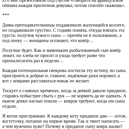
Его мне презентовали под соусом «говорить на французском
обязана каждая приличная девушка, потом спасибо скажешь».
***
Дамы-преподавательницы поддакивали жалующейся коллеге,
но поддакивали грустно. С годами поняла, откуда взялась эта
грусть: получив чужого сына — причём не в пользование, а
под опеку — женщины осознают, что ковёр…
Получше будет. Как и маменькин разбалованный сын ковёр
лежит, но хлеба не просит и ухода требует разве что
пропылесосить раз в неделю…
Каждая потенциальная свекровь постигла эту истину, но сына
пристроить в добрые и, главное, надёжные руки норовит, а
вот с коврами расставаться никак не желает.
Тоскует о славных временах, когда за девкой давали приданое,
стараясь побыстрее сбыть с рук — не кормить да не одевать. А
нынче девки наглые пошли — ковров требуют, когда им сына
отдали.
Я котов пристраиваю. К каждому коту приданое даю — лоток,
когтеточку, питание на первое время. Так и тянет написать —
а чем мужчина хуже? Почему в приданое сыну ковра жалко?