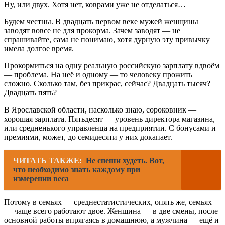
Ну, или двух. Хотя нет, коврами уже не отделаться…
Будем честны. В двадцать первом веке мужей женщины
заводят вовсе не для прокорма. Зачем заводят — не
спрашивайте, сама не понимаю, хотя дурную эту привычку
имела долгое время.
Прокормиться на одну реальную российскую зарплату вдвоём
— проблема. На неё и одному — то человеку прожить
сложно. Сколько там, без прикрас, сейчас? Двадцать тысяч?
Двадцать пять?
В Ярославской области, насколько знаю, сороковник —
хорошая зарплата. Пятьдесят — уровень директора магазина,
или средненького управленца на предприятии. С бонусами и
премиями, может, до семидесяти у них докапает.
ЧИТАТЬ ТАКЖЕ:
Не спеши худеть. Вот,
что необходимо знать каждому при
измерении веса
Потому в семьях — среднестатистических, опять же, семьях
— чаще всего работают двое. Женщина — в две смены, после
основной работы впрягаясь в домашнюю, а мужчина — ещё и