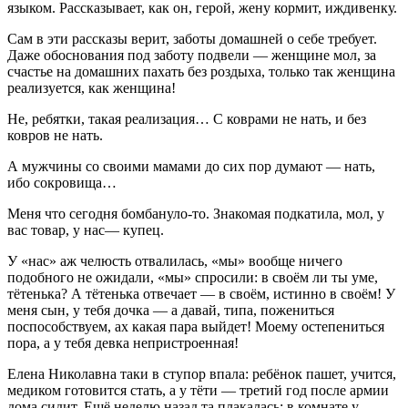
языком. Рассказывает, как он, герой, жену кормит, иждивенку.
Сам в эти рассказы верит, заботы домашней о себе требует.
Даже обоснования под заботу подвели — женщине мол, за
счастье на домашних пахать без роздыха, только так женщина
реализуется, как женщина!
Не, ребятки, такая реализация… С коврами не нать, и без
ковров не нать.
А мужчины со своими мамами до сих пор думают — нать,
ибо сокровища…
Меня что сегодня бомбануло-то. Знакомая подкатила, мол, у
вас товар, у нас— купец.
У «нас» аж челюсть отвалилась, «мы» вообще ничего
подобного не ожидали, «мы» спросили: в своём ли ты уме,
тётенька? А тётенька отвечает — в своём, истинно в своём! У
меня сын, у тебя дочка — а давай, типа, пожениться
поспособствуем, ах какая пара выйдет! Моему остепениться
пора, а у тебя девка непристроенная!
Елена Николавна таки в ступор впала: ребёнок пашет, учится,
медиком готовится стать, а у тёти — третий год после армии
дома сидит. Ещё неделю назад та плакалась: в комнате у