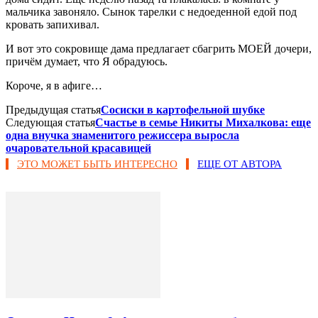
мальчика завоняло. Сынок тарелки с недоеденной едой под
кровать запихивал.
И вот это сокровище дама предлагает сбагрить МОЕЙ дочери,
причём думает, что Я обрадуюсь.
Короче, я в афиге…
Предыдущая статья
Сосиски в картофельной шубке
Следующая статья
Счастье в семье Никиты Михалкова: еще
одна внучка знаменитого режиссера выросла
очаровательной красавицей
ЭТО МОЖЕТ БЫТЬ ИНТЕРЕСНО
ЕЩЕ ОТ АВТОРА