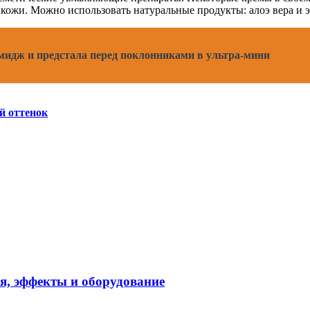
кожи. Можно использовать натуральные продукты: алоэ вера и э
мидж и предстала перед поклонниками в ультра-мини
й оттенок
я, эффекты и оборудование