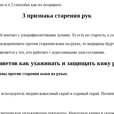
3 признака старения рук
контакт с ультрафиолетовыми лучами. То есть не старость, а со
едпринимать против старения кожи на руках, то морщины будут
является у тех, кто работает с агрессивными хим-составами.
советов как ухаживать и защищать кожу 
вны против старения кожи на руках.
о используется: медово-кокосовый скраб и содовый скраб. Пилин
косметические увлажняющие препараты. Некоторые кремы в свое