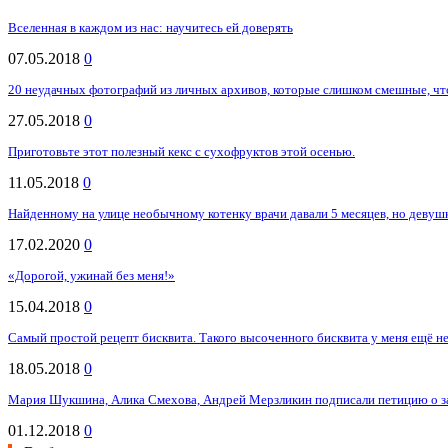
Вселенная в каждом из нас: научитесь ей доверять
07.05.2018
0
20 неудачных фотографий из личных архивов, которые слишком смешные, чт
27.05.2018
0
Приготовьте этот полезный кекс с сухофруктов этой осенью.
11.05.2018
0
Найденному на улице необычному котенку врачи давали 5 месяцев, но девушка
17.02.2020
0
«Дорогой, ужинай без меня!»
15.04.2018
0
Самый простой рецепт бисквита. Такого высоченного бисквита у меня ещё н
18.05.2018
0
Мария Шукшина, Алика Смехова, Андрей Мерзликин подписали петицию о 
01.12.2018
0