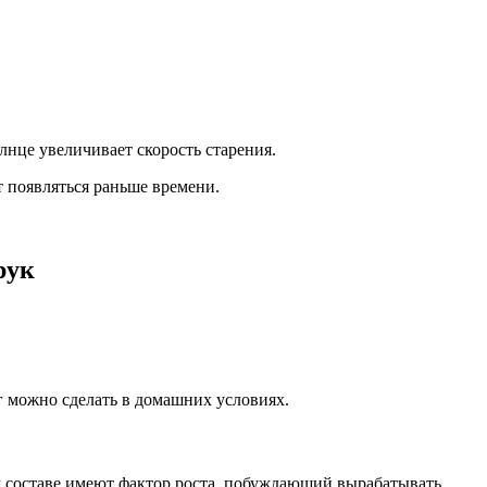
лнце увеличивает скорость старения.
 появляться раньше времени.
рук
г можно сделать в домашних условиях.
м составе имеют фактор роста, побуждающий вырабатывать