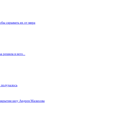
обы скрывать их от мира
 решила в него...
е получалось
закрытии шоу Андрея Малахова