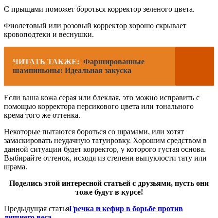
С прыщами поможет бороться корректор зеленого цвета.
Фиолетовый или розовый корректор хорошо скрывает
кровоподтеки и веснушки.
ЧИТАТЬ ТАКЖЕ:
Фаршированные
шампиньоны: Идеальная закуска
Если ваша кожа серая или блеклая, это можно исправить с
помощью корректора персикового цвета или тонального
крема того же оттенка.
Некоторые пытаются бороться со шрамами, или хотят
замаскировать неудачную татуировку. Хорошим средством в
данной ситуации будет корректор, у которого густая основа.
Выбирайте оттенок, исходя из степени выпуклости тату или
шрама.
Поделись этой интересной статьей с друзьями, пусть они
тоже будут в курсе!
Предыдущая статья
Гречка и кефир в борьбе против
лишнего веса