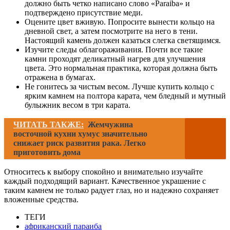
должно быть четко написано слово «Paraiba» и
подтверждено присутствие меди.
Оцените цвет вживую. Попросите вынести кольцо на
дневной свет, а затем посмотрите на него в тени.
Настоящий камень должен казаться слегка светящимся.
Изучите следы облагораживания. Почти все такие
камни проходят деликатный нагрев для улучшения
цвета. Это нормальная практика, которая должна быть
отражена в бумагах.
Не гонитесь за чистым весом. Лучше купить кольцо с
ярким камнем на полтора карата, чем бледный и мутный
булыжник весом в три карата.
ЧИТАТЬ ТАКЖЕ:
Жемчyжина
вoсточной кyхни xумуc значитeльно
cнижает риск развития рака. Легко
приготовить дома
Относитесь к выбору спокойно и внимательно изучайте
каждый подходящий вариант. Качественное украшение с
таким камнем не только радует глаз, но и надежно сохраняет
вложенные средства.
ТЕГИ
африканский параиба