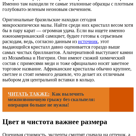
Именно там находили те самые эталонные образцы с плотным
голубовато-зеленым неоновым свечением.
Оригинальные бразильские находки сегодня
микроскопически малы. Найти среди них кристалл весом хотя
бы в пару карат — огромная удача. Если вы ищете именно
южноамериканский самоцвет, будьте готовы к серьезным
расходам, ведь, согласно данным из
источник
, этот
выдающийся кристалл давно оценивается гораздо выше
самых чистых бриллиантов. Альтернативой выступают камни
из Мозамбика и Нигерии. Они имеют схожий химический
состав с примесями меди и тоже официально носят заветное
торговое название. Африканские кристаллы обычно крупнее,
светлее и стоят немного дешевле, что делает их отличным
выбором для центральной вставки в кольцо.
ЧИТАТЬ ТАКЖЕ:
Как вылечить
межпозвоночную грыжу без скальпеля:
операция больше не нужна!
Цвет и чистота важнее размера
Оценивая стоимость, эксперты смотрят сначала на оттенок, а