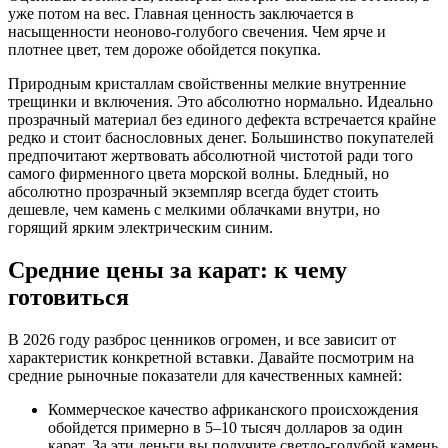
уже потом на вес. Главная ценность заключается в
насыщенности неоново-голубого свечения. Чем ярче и
плотнее цвет, тем дороже обойдется покупка.
Природным кристаллам свойственны мелкие внутренние
трещинки и включения. Это абсолютно нормально. Идеально
прозрачный материал без единого дефекта встречается крайне
редко и стоит баснословных денег. Большинство покупателей
предпочитают жертвовать абсолютной чистотой ради того
самого фирменного цвета морской волны. Бледный, но
абсолютно прозрачный экземпляр всегда будет стоить
дешевле, чем камень с мелкими облачками внутри, но
горящий ярким электрическим синим.
Средние цены за карат: к чему
готовиться
В 2026 году разброс ценников огромен, и все зависит от
характеристик конкретной вставки. Давайте посмотрим на
средние рыночные показатели для качественных камней:
Коммерческое качество африканского происхождения
обойдется примерно в 5–10 тысяч долларов за один
карат. За эти деньги вы получите светло-голубой камень