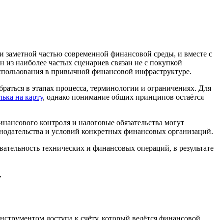
 заметной частью современной финансовой среды, и вместе с
 из наиболее частых сценариев связан не с покупкой
спользования в привычной финансовой инфраструктуре.
браться в этапах процесса, терминологии и ограничениях. Для
ька на карту
, однако понимание общих принципов остаётся
нансового контроля и налоговые обязательства могут
онодательства и условий конкретных финансовых организаций.
вательность технических и финансовых операций, в результате
у
нструментом доступа к счёту, который ведётся финансовой