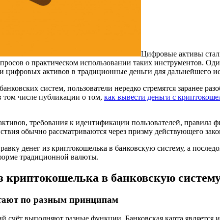
Цифровые активы стали
просов о практическом использовании таких инструментов. Один
ти цифровых активов в традиционные деньги для дальнейшего и
нковских систем, пользователи нередко стремятся заранее разо
в том числе публикации о том,
как вывести деньги с криптокошел
ктивов, требования к идентификации пользователей, правила фи
йствия обычно рассматриваются через призму действующего зак
равку денег из криптокошелька в банковскую систему, а последо
 форме традиционной валюты.
из криптокошелька в банковскую систем
отают по разным принципам
й счёт выполняют разные функции. Банковская карта является и