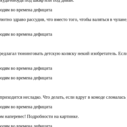
 куда-нибудь под шкаф или под диван.
тно здраво рассудив, что вместо того, чтобы валяться в чулан
едлагал тюнинговать детскую коляску некий изобретатель. Если
приходится несладко. Что делать, если вдруг в комоде сломалас
ом наперевес! Подробности на картинке.