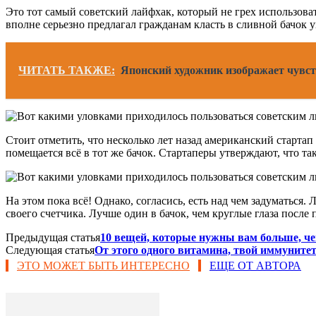
Это тот самый советский лайфхак, который не грех использова
вполне серьезно предлагал гражданам класть в сливной бачок у
ЧИТАТЬ ТАКЖЕ:
Японский художник изображает чувст
Стоит отметить, что несколько лет назад американский старта
помещается всё в тот же бачок. Стартаперы утверждают, что т
На этом пока всё! Однако, согласись, есть над чем задуматьс
своего счетчика. Лучше один в бачок, чем круглые глаза после
Предыдущая статья
10 вещей, которые нужны вам больше, ч
Следующая статья
От этого одного витамина, твой иммунитет 
ЭТО МОЖЕТ БЫТЬ ИНТЕРЕСНО
ЕЩЕ ОТ АВТОРА