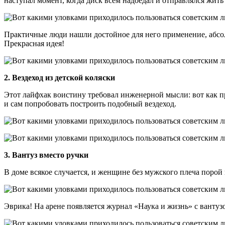
наступал момент, когда диск всем надоедал и отправлялся жить
Практичные люди нашли достойное для него применение, абсолю
Прекрасная идея!
2. Вездеход из детской коляски
Этот лайфхак воистину требовал инженерной мысли: вот как пр
и сам попробовать построить подобный вездеход.
3. Вантуз вместо ручки
В доме всякое случается, и женщине без мужского плеча порой 
Эврика! На арене появляется журнал «Наука и жизнь» с вантуз