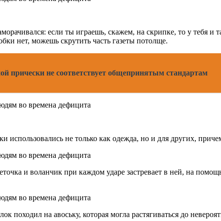
орачивался: если ты играешь, скажем, на скрипке, то у тебя и т
робки нет, можешь скрутить часть газеты потолще.
ьной прически не соответствует общепринятым стандартам
тки использовались не только как одежда, но и для других, прич
сеточка и воланчик при каждом ударе застревает в ней, на помо
лок походил на авоську, которая могла растягиваться до невероя