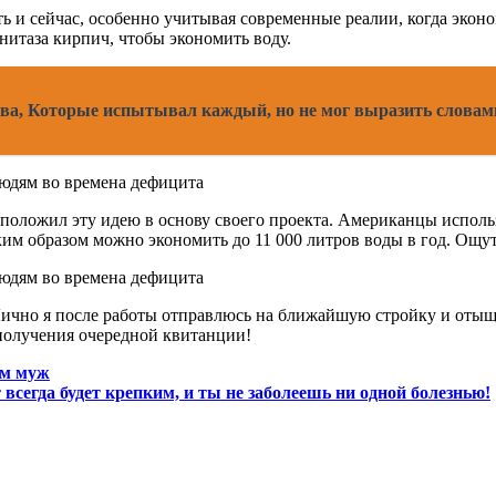
ть и сейчас, особенно учитывая современные реалии, когда экон
нитаза кирпич, чтобы экономить воду.
ва, Которые испытывал каждый, но не мог выразить словам
п положил эту идею в основу своего проекта. Американцы испол
аким образом можно экономить до 11 000 литров воды в год. Ощу
я. Лично я после работы отправлюсь на ближайшую стройку и оты
 получения очередной квитанции!
ем муж
всегда будет крепким, и ты не заболеешь ни одной болезнью!