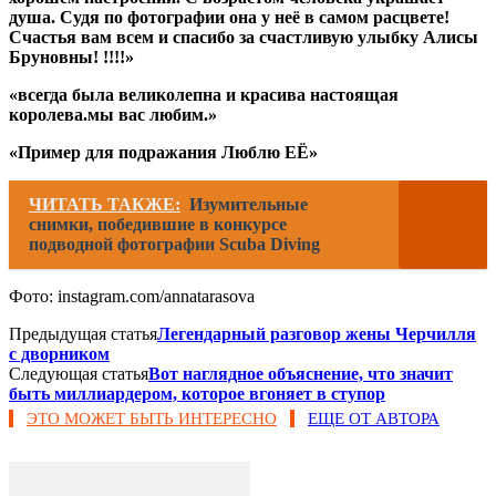
душа. Судя по фотографии она у неё в самом расцвете!
Счастья вам всем и спасибо за счастливую улыбку Алисы
Бруновны! !!!!»
«всегда была великолепна и красива настоящая
королева.мы вас любим.»
«Пример для подражания Люблю ЕЁ»
ЧИТАТЬ ТАКЖЕ:
Изумительные
снимки, победившие в конкурсе
подводной фотографии Scuba​ ​Diving​
Фото: instagram.com/annatarasova
Предыдущая статья
Легендарный разговор жены Черчилля
с дворником
Следующая статья
Вот наглядное объяснение, что значит
быть миллиардером, которое вгоняет в ступор
ЭТО МОЖЕТ БЫТЬ ИНТЕРЕСНО
ЕЩЕ ОТ АВТОРА