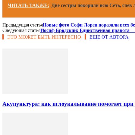
ЧИТАТЬ ТАКЖЕ:
Две сестры покорили всю Сеть, спев
Предыдущая статья
Новые фото Софи Лорен поразили всех бе
Следующая статья
Иосиф Бродский: Единственная правота —
ЭТО МОЖЕТ БЫТЬ ИНТЕРЕСНО
ЕЩЕ ОТ АВТОРА
Акупунктура: как иглоукалывание помогает при б