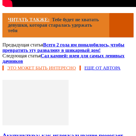
ЧИТАТЬ ТАКЖЕ:
Тебе будет не хватать
девушки, которая старалась удержать
тебя
Предыдущая статья
Всего 2 года им понадобилось, чтобы
превратить эту развалюху в шикарный дом!
Следующая статья
Сад камней: идеи для самых ленивых
дачников
ЭТО МОЖЕТ БЫТЬ ИНТЕРЕСНО
ЕЩЕ ОТ АВТОРА
Акупунктура: как иглоукалывание помогает