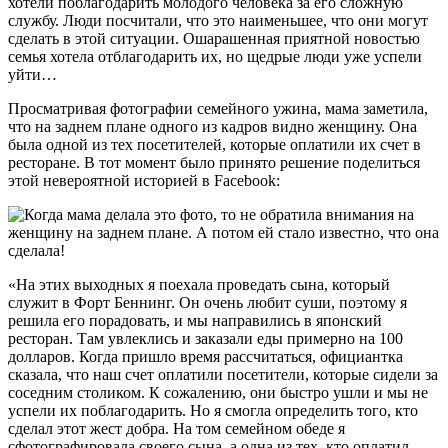
хотели поблагодарить молодого человека за его сложную
службу. Люди посчитали, что это наименьшее, что они могут
сделать в этой ситуации. Ошарашенная приятной новостью
семья хотела отблагодарить их, но щедрые люди уже успели
уйти…
Просматривая фотографии семейного ужина, мама заметила,
что на заднем плане одного из кадров видно женщину. Она
была одной из тех посетителей, которые оплатили их счет в
ресторане. В тот момент было принято решение поделиться
этой невероятной историей в Facebook:
«На этих выходных я поехала проведать сына, который
служит в Форт Беннинг. Он очень любит суши, поэтому я
решила его порадовать, и мы направились в японский
ресторан. Там увлеклись и заказали еды примерно на 100
долларов. Когда пришло время рассчитаться, официантка
сказала, что наш счет оплатили посетители, которые сидели за
соседним столиком. К сожалению, они быстро ушли и мы не
успели их поблагодарить. Но я смогла определить того, кто
сделал этот жест добра. На том семейном обеде я
сфотографировала своего сына, а одна из тех, кто оплатил