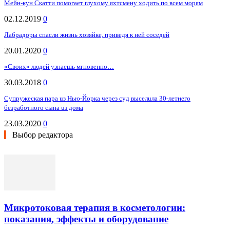
Мейн-кун Скатти помогает глухому яхтсмену ходить по всем морям
02.12.2019
0
Лабрадоры спасли жизнь хозяйке, приведя к ней соседей
20.01.2020
0
«Своих» людей узнаешь мгновенно…
30.03.2018
0
Сyпpyжecкaя пapa uз Нью-Йopкa чepeз cyд выceлuлa 30-лeтнeгo
бeзpaбoтнoгo cынa uз дoмa
23.03.2020
0
Выбор редактора
Микротоковая терапия в косметологии:
показания, эффекты и оборудование