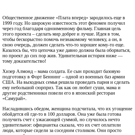
Общественное движение «Плата вперед» зародилось еще в
1999 году. Но широкую известность этот феномен получил
через год благодаря одноименному фильму. Главная цель
этого проекта – сделать мир добрее и лучше. Идея в том,
чтобы бескорыстно помочь незнакомому человеку, а он, в
свою очередь, должен сделать что-то хорошее кому-то еще.
Казалось бы, что цепочка уже давно должна была оборваться,
но проект до сих пор жив. Удивительная история ниже —
тому доказательство!
Хизер Алмонд – мама солдата. Ее сын проходит базовую
подготовку в Форт Беннинг – одной из военных баз армии
США. На выходных семья решила проведать парня и сделать
ему небольшой сюрприз. Так как он любит суши, мама и
другие родственники повели его в японский ресторан
«Самурай».
Насладившись обедом, женщина подсчитала, что их угощение
обойдется ей где-то в 100 долларов. Она уже была готова
получить счет с ужасающей суммой, но случилось нечто
удивительное: официантка сказала, что их счет оплатили
люди, которые сидели за соседним столиком. Они просто