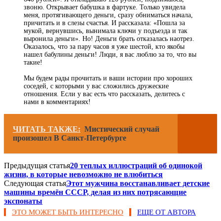
звоню. Открывает бабушка в фартуке. Только увидела
меня, протягивающего деньги, сразу обниматься начала,
причитать и в слезы счастья. И рассказала: «Пошла за
мукой, вернувшись, вынимала ключи у подъезда и так
выронила деньги». Но! Деньги брать отказалась наотрез.
Оказалось, что за пару часов я уже шестой, кто якобы
нашел бабулины деньги! Люди, я вас люблю за то, что вы
такие!
Мы будем рады прочитать и ваши истории про хороших
соседей, с которыми у вас сложились дружеские
отношения. Если у вас есть что рассказать, делитесь с
нами в комментариях!
ЧИТАТЬ ТАКЖЕ:
Мистический cлучай
произошел В Санкт-Петербурге
Предыдущая статья
20 теплых иллюстраций об одинокой
жизни, в которые невозможно не влюбиться
Следующая статья
Этот мужчина восстанавливает детские
машины времён СССР, делая из них потрясающие
экспонаты
ЭТО МОЖЕТ БЫТЬ ИНТЕРЕСНО
ЕЩЕ ОТ АВТОРА