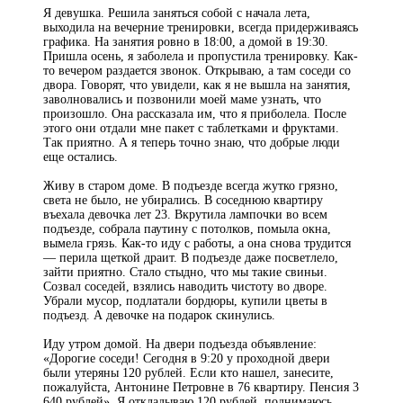
Я девушка. Решила заняться собой с начала лета,
выходила на вечерние тренировки, всегда придерживаясь
графика. На занятия ровно в 18:00, а домой в 19:30.
Пришла осень, я заболела и пропустила тренировку. Как-
то вечером раздается звонок. Открываю, а там соседи со
двора. Говорят, что увидели, как я не вышла на занятия,
заволновались и позвонили моей маме узнать, что
произошло. Она рассказала им, что я приболела. После
этого они отдали мне пакет с таблетками и фруктами.
Так приятно. А я теперь точно знаю, что добрые люди
еще остались.
Живу в старом доме. В подъезде всегда жутко грязно,
света не было, не убирались. В соседнюю квартиру
въехала девочка лет 23. Вкрутила лампочки во всем
подъезде, собрала паутину с потолков, помыла окна,
вымела грязь. Как-то иду с работы, а она снова трудится
— перила щеткой драит. В подъезде даже посветлело,
зайти приятно. Стало стыдно, что мы такие свиньи.
Созвал соседей, взялись наводить чистоту во дворе.
Убрали мусор, подлатали бордюры, купили цветы в
подъезд. А девочке на подарок скинулись.
Иду утром домой. На двери подъезда объявление:
«Дорогие соседи! Сегодня в 9:20 у проходной двери
были утеряны 120 рублей. Если кто нашел, занесите,
пожалуйста, Антонине Петровне в 76 квартиру. Пенсия 3
640 рублей». Я откладываю 120 рублей, поднимаюсь,