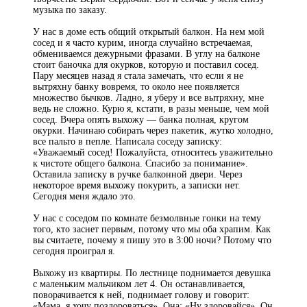
музыка по заказу.
У нас в доме есть общий открытый балкон. На нем мой
сосед и я часто курим, иногда случайно встречаемая,
обмениваемся дежурными фразами. В углу на балконе
стоит баночка для окурков, которую и поставил сосед.
Пару месяцев назад я стала замечать, что если я не
вытряхну банку вовремя, то около нее появляется
множество бычков. Ладно, я уберу и все вытряхну, мне
ведь не сложно. Курю я, кстати, в разы меньше, чем мой
сосед. Вчера опять выхожу — банка полная, кругом
окурки. Начинаю собирать через пакетик, жутко холодно,
все пальто в пепле. Написала соседу записку:
«Уважаемый сосед! Пожалуйста, относитесь уважительно
к чистоте общего балкона. Спасибо за понимание».
Оставила записку в ручке балконной двери. Через
некоторое время выхожу покурить, а записки нет.
Сегодня меня ждало это.
У нас с соседом по комнате безмолвные гонки на тему
того, кто заснет первым, потому что мы оба храпим. Как
вы считаете, почему я пишу это в 3:00 ночи? Потому что
сегодня проиграл я.
Выхожу из квартиры. По лестнице поднимается девушка
с маленьким мальчиком лет 4. Он останавливается,
поворачивается к ней, поднимает голову и говорит:
«Мама, я хочу поздороваться». Она: «Ну здоровайся». Он