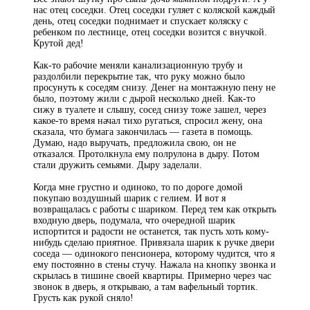
нас отец соседки. Отец соседки гуляет с коляской каждый
день, отец соседки поднимает и спускает коляску с
ребенком по лестнице, отец соседки возится с внучкой.
Крутой дед!
Как-то рабочие меняли канализационную трубу и
раздолбили перекрытие так, что руку можно было
просунуть к соседям снизу. Денег на монтажную пену не
было, поэтому жили с дырой несколько дней. Как-то
сижу в туалете и слышу, сосед снизу тоже зашел, через
какое-то время начал тихо ругаться, спросил жену, она
сказала, что бумага закончилась — газета в помощь.
Думаю, надо выручать, предложила свою, он не
отказался. Протолкнула ему полрулона в дыру. Потом
стали дружить семьями. Дыру заделали.
Когда мне грустно и одиноко, то по дороге домой
покупаю воздушный шарик с гелием. И вот я
возвращалась с работы с шариком. Перед тем как открыть
входную дверь, подумала, что очередной шарик
испортится и радости не останется, так пусть хоть кому-
нибудь сделаю приятное. Привязала шарик к ручке двери
соседа — одинокого пенсионера, которому чудится, что я
ему постоянно в стены стучу. Нажала на кнопку звонка и
скрылась в тишине своей квартиры. Примерно через час
звонок в дверь, я открываю, а там вафельный тортик.
Грусть как рукой сняло!