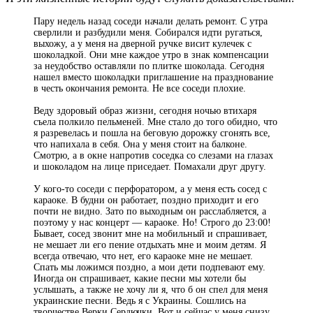
Пару недель назад соседи начали делать ремонт. С утра
сверлили и разбудили меня. Собирался идти ругаться,
выхожу, а у меня на дверной ручке висит кулечек с
шоколадкой. Они мне каждое утро в знак компенсации
за неудобство оставляли по плитке шоколада. Сегодня
нашел вместо шоколадки приглашение на празднование
в честь окончания ремонта. Не все соседи плохие.
Веду здоровый образ жизни, сегодня ночью втихаря
съела полкило пельменей. Мне стало до того обидно, что
я разревелась и пошла на беговую дорожку сгонять все,
что напихала в себя. Она у меня стоит на балконе.
Смотрю, а в окне напротив соседка со слезами на глазах
и шоколадом на лице приседает. Помахали друг другу.
У кого-то соседи с перфоратором, а у меня есть сосед с
караоке. В будни он работает, поздно приходит и его
почти не видно. Зато по выходным он расслабляется, а
поэтому у нас концерт — караоке. Но! Строго до 23:00!
Бывает, сосед звонит мне на мобильный и спрашивает,
не мешает ли его пение отдыхать мне и моим детям. Я
всегда отвечаю, что нет, его караоке мне не мешает.
Спать мы ложимся поздно, а мои дети подпевают ему.
Иногда он спрашивает, какие песни мы хотели бы
услышать, а также не хочу ли я, что б он спел для меня
украинские песни. Ведь я с Украины. Сошлись на
творчестве Верки Сердючки. Вот и сейчас у меня снизу