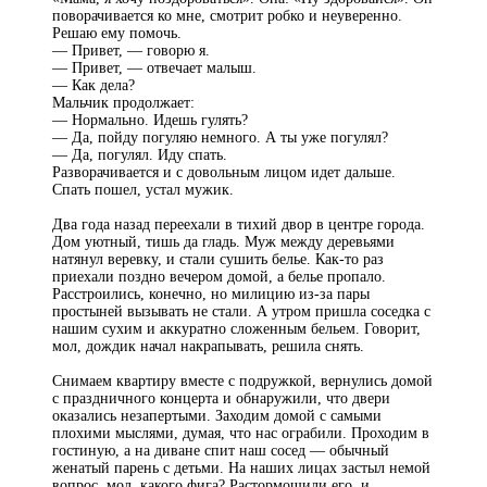
поворачивается ко мне, смотрит робко и неуверенно.
Решаю ему помочь.
— Привет, — говорю я.
— Привет, — отвечает малыш.
— Как дела?
Мальчик продолжает:
— Нормально. Идешь гулять?
— Да, пойду погуляю немного. А ты уже погулял?
— Да, погулял. Иду спать.
Разворачивается и с довольным лицом идет дальше.
Спать пошел, устал мужик.
Два года назад переехали в тихий двор в центре города.
Дом уютный, тишь да гладь. Муж между деревьями
натянул веревку, и стали сушить белье. Как-то раз
приехали поздно вечером домой, а белье пропало.
Расстроились, конечно, но милицию из-за пары
простыней вызывать не стали. А утром пришла соседка с
нашим сухим и аккуратно сложенным бельем. Говорит,
мол, дождик начал накрапывать, решила снять.
Снимаем квартиру вместе с подружкой, вернулись домой
с праздничного концерта и обнаружили, что двери
оказались незапертыми. Заходим домой с самыми
плохими мыслями, думая, что нас ограбили. Проходим в
гостиную, а на диване спит наш сосед — обычный
женатый парень с детьми. На наших лицах застыл немой
вопрос, мол, какого фига? Растормошили его, и