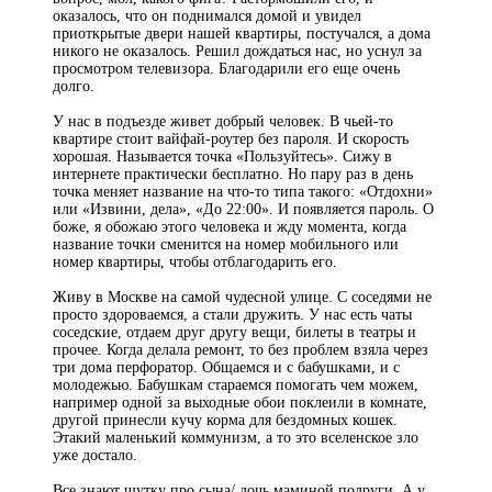
оказалось, что он поднимался домой и увидел
приоткрытые двери нашей квартиры, постучался, а дома
никого не оказалось. Решил дождаться нас, но уснул за
просмотром телевизора. Благодарили его еще очень
долго.
У нас в подъезде живет добрый человек. В чьей-то
квартире стоит вайфай-роутер без пароля. И скорость
хорошая. Называется точка «Пользуйтесь». Сижу в
интернете практически бесплатно. Но пару раз в день
точка меняет название на что-то типа такого: «Отдохни»
или «Извини, дела», «До 22:00». И появляется пароль. О
боже, я обожаю этого человека и жду момента, когда
название точки сменится на номер мобильного или
номер квартиры, чтобы отблагодарить его.
Живу в Москве на самой чудесной улице. С соседями не
просто здороваемся, а стали дружить. У нас есть чаты
соседские, отдаем друг другу вещи, билеты в театры и
прочее. Когда делала ремонт, то без проблем взяла через
три дома перфоратор. Общаемся и с бабушками, и с
молодежью. Бабушкам стараемся помогать чем можем,
например одной за выходные обои поклеили в комнате,
другой принесли кучу корма для бездомных кошек.
Этакий маленький коммунизм, а то это вселенское зло
уже достало.
Все знают шутку про сына/ дочь маминой подруги. А у