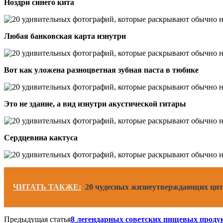
Ноздри синего кита
Любая банковская карта изнутри
Вот как уложена разноцветная зубная паста в тюбике
Это не здание, а вид изнутри акустической гитары
Сердцевина кактуса
ЧИТАТЬ ТАКЖЕ:
20 чудесных жизнеутверждающих цит
Предыдущая статья
8 легендарных советских пищевых продук