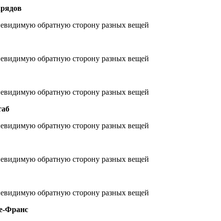
арядов
таб
де-Франс