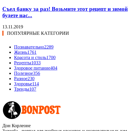
Съел банку за раз! Возьмите этот рецепт и зимой
будете нас...
13.11.2019
ПОПУЛЯРНЫЕ КАТЕГОРИИ
Познавательно
2289
Жизнь
1761
Красота и стиль
1700
Рецепты
1033
Здоровое питание
404
Полезное
356
Разное
230
Здоровье
114
Тренды
107
Дон Корлеоне
Зазноба - портал для знойных красоток и очаровательных дам.