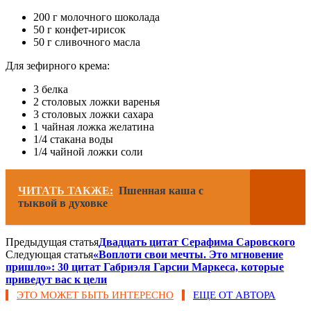
200 г молочного шоколада
50 г конфет-ирисок
50 г сливочного масла
Для зефирного крема:
3 белка
2 столовых ложки варенья
3 столовых ложки сахара
1 чайная ложка желатина
1/4 стакана воды
1/4 чайной ложки соли
ЧИТАТЬ ТАКЖЕ:
Пшенная каша с
тыквой в духовке
Предыдущая статья
Двадцать цитат Серафима Саровского
Следующая статья
«Воплоти свои мечты. Это мгновение
пришло»: 30 цитат Габриэля Гарсии Маркеса, которые
приведут вас к цели
ЭТО МОЖЕТ БЫТЬ ИНТЕРЕСНО
ЕЩЕ ОТ АВТОРА