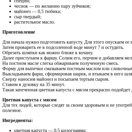
специи;
чеснок — по желанию пару зубчиков;
майонез — 0,5 тюбика;
сыр твердый;
растительное масло.
Приготовление
Для начала нужно подготовить капусту. Для этого опускаем ее 
Затем проварить ее в подсоленной воде минут 7 и остудить.
Обрезать шляпки как можно ближе к кочану.
Далее приступаем к фаршу. Солим его, перчим и добавляем ме
На постном масле слегка обжариваем полученную смесь.
Форму для выпечки смазываем постным маслом или сливочны
Выкладываем фарш, сформировав шарик, и втыкаем в него шля
Сверху наносим майонез и посыпаем тертым сыром.
Ставим в духовку на 35 минут.
Такая запеченная цветная капуста с мясом прекрасно подойдет 
Цветная капуста с мясом
Для тех людей, которые следят за своим здоровьем и не употр
полезное.
Ингредиенты:
цветная капуста — 0,5 килограмма;