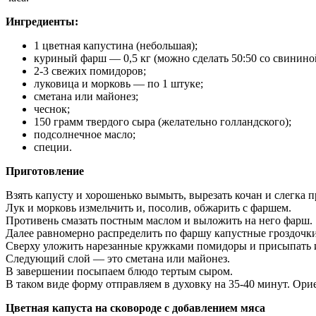
Ингредиенты:
1 цветная капустина (небольшая);
куриный фарш — 0,5 кг (можно сделать 50:50 со свинино
2-3 свежих помидоров;
луковица и морковь — по 1 штуке;
сметана или майонез;
чеснок;
150 грамм твердого сыра (желательно голландского);
подсолнечное масло;
специи.
Приготовление
Взять капусту и хорошенько вымыть, вырезать кочан и слегка п
Лук и морковь измельчить и, посолив, обжарить с фаршем.
Противень смазать постным маслом и выложить на него фарш.
Далее равномерно распределить по фаршу капустные гроздочки
Сверху уложить нарезанные кружками помидоры и присыпать 
Следующий слой — это сметана или майонез.
В завершении посыпаем блюдо тертым сыром.
В таком виде форму отправляем в духовку на 35-40 минут. Ори
Цветная капуста на сковороде с добавлением мяса