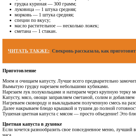
грудка куриная — 300 грамм;
луковица — 1 штука средняя;
морковь — 1 штука средняя;
специи по вкусу;
масло растительное — несколько ложек;
сметана — 1 стакан.
ЧИТАТЬ ТАКЖЕ:
Свекровь рассказала, как приготовит
Приготовление
Моем и очищаем капусту. Лучше всего предварительно замочить
Вымытую грудку нарезаем небольшими кубиками.
Нарезаем лук полукольцами и натираем через крупную терку м
Капусту, мясо, овощи заправляем сметаной, солим и добавляем
Нагреваем сковороду и выкладываем полученную смесь на разог
Далее накрываем блюдо крышкой и тушим до полной готовнос
Тушеная цветная капуста с мясом — просто объедение! Это бл
Цветная капуста в духовке
Если хочется разнообразить свое повседневное меню, лучший в
часа.