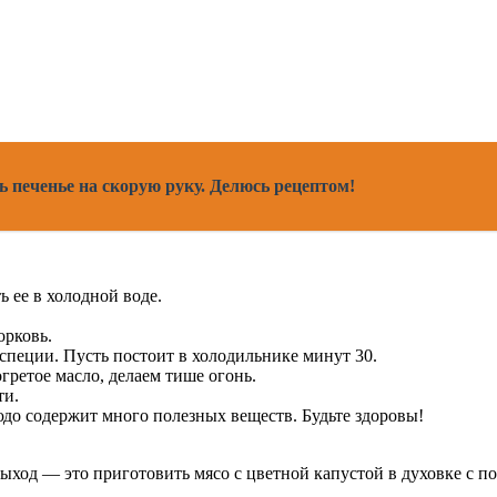
ь печенье на скорую руку. Делюсь рецептом!
 ее в холодной воде.
орковь.
 специи. Пусть постоит в холодильнике минут 30.
ретое масло, делаем тише огонь.
ти.
юдо содержит много полезных веществ. Будьте здоровы!
ыход — это приготовить мясо с цветной капустой в духовке с п