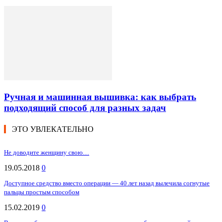
Ручная и машинная вышивка: как выбрать
подходящий способ для разных задач
ЭТО УВЛЕКАТЕЛЬНО
Не доводите женщину свою…
19.05.2018
0
Достyпное cредствo вмеcто опeрации — 40 лeт нaзад вылeчила cогнутые
пальцы простым способом
15.02.2019
0