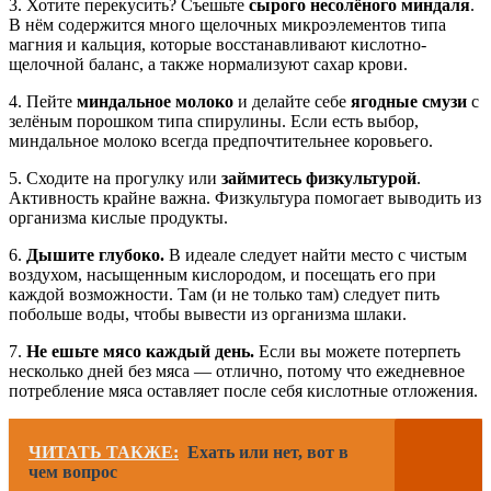
3. Хотите перекусить? Съешьте
сырого несолёного миндаля
.
В нём содержится много щелочных микроэлементов типа
магния и кальция, которые восстанавливают кислотно-
щелочной баланс, а также нормализуют сахар крови.
4. Пейте
миндальное молоко
и делайте себе
ягодные смузи
с
зелёным порошком типа спирулины. Если есть выбор,
миндальное молоко всегда предпочтительнее коровьего.
5. Сходите на прогулку или
займитесь физкультурой
.
Активность крайне важна. Физкультура помогает выводить из
организма кислые продукты.
6.
Дышите глубоко.
В идеале следует найти место с чистым
воздухом, насыщенным кислородом, и посещать его при
каждой возможности. Там (и не только там) следует пить
побольше воды, чтобы вывести из организма шлаки.
7.
Не ешьте мясо каждый день.
Если вы можете потерпеть
несколько дней без мяса — отлично, потому что ежедневное
потребление мяса оставляет после себя кислотные отложения.
ЧИТАТЬ ТАКЖЕ:
Ехать или нет, вот в
чем вопрос