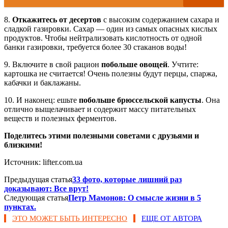
8.
Откажитесь от десертов
с высоким содержанием сахара и
сладкой газировки. Сахар — один из самых опасных кислых
продуктов. Чтобы нейтрализовать кислотность от одной
банки газировки, требуется более 30 стаканов воды!
9. Включите в свой рацион
побольше овощей
. Учтите:
картошка не считается! Очень полезны будут перцы, спаржа,
кабачки и баклажаны.
10. И наконец: ешьте
побольше брюссельской капусты
. Она
отлично выщелачивает и содержит массу питательных
веществ и полезных ферментов.
Поделитесь этими полезными советами с друзьями и
близкими!
Источник: lifter.com.ua
Предыдущая статья
33 фото, которые лишний раз
доказывают: Все врут!
Следующая статья
Петр Мамонов: О смысле жизни в 5
пунктах.
ЭТО МОЖЕТ БЫТЬ ИНТЕРЕСНО
ЕЩЕ ОТ АВТОРА