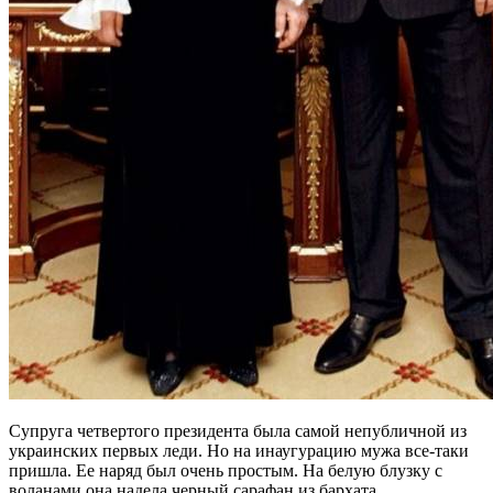
Супруга четвертого президента была самой непубличной из
украинских первых леди. Но на инаугурацию мужа все-таки
пришла. Ее наряд был очень простым. На белую блузку с
воланами она надела черный сарафан из бархата.