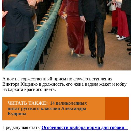
А вот на торжественный прием по случаю вступления
Виктора Ющенко в должность, его жена надела жакет и юбку
из бархата красного цвета.
ЧИТАТЬ ТАКЖЕ:
14 великолепных
цитат русского классика Александра
Куприна
Предыдущая статья
Особенности выбора корма для собаки –